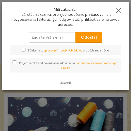
Mušelín v rôznych farbách a vzoroch na letné odevy, či pončá
Milí zákazníci,
naši stáli zákazníci, pre zjednodušenie prihlasovania a
0
ks
0949224331
za
0,00 EUR
nevypisovania fakturačných údajov, stačí prihlásiť sa emailovou
9:00 -14:30
adresou.
Menu
Odoslať
Súhlasím so
spracovaním osobných údajov
pre účely registrácie.
Hľadať
Prajem si odoberať novinky e-mailom podľa
podmienok spracovania osobných
údajov
.
Úvod
Úplet a teplákovina
Teplákovina Planéty digi
Teplákovina Planéty digi
Zatvoriť