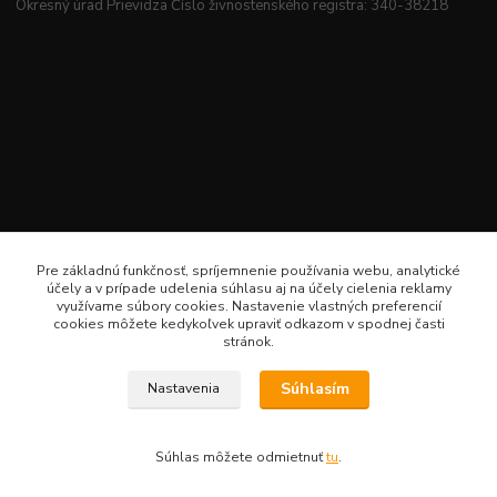
Okresný úrad Prievidza Číslo živnostenského registra: 340-38218
Pre základnú funkčnosť, spríjemnenie používania webu, analytické
účely a v prípade udelenia súhlasu aj na účely cielenia reklamy
využívame súbory cookies. Nastavenie vlastných preferencií
cookies môžete kedykoľvek upraviť odkazom v spodnej časti
stránok.
Súhlasím
Nastavenia
Veselé šitie · Všetky práva sú rezervované · Web: www.veselesitie.sk · E-Mail:
lenkameliskovapd@gmail.com · Hotline: Lenka Melišková 0949 224 331
Súhlas môžete odmietnuť
tu
.
Vytvorené na
Eshop-rychlo.sk