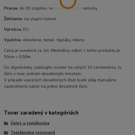
Pranie:
do 30 stupňov, nebieliť, nečistiť chemicky
Žehlenie:
na stupni nízkom
Výrobca:
EU
Využitie:
oblečenie, tenké tepláky, mikiny
Cena je uvedená za 1m. Minimálny odber z tohto produktu je
50cm = 0,50m.
Do objednávky zadávajte rozmer na celých 10 centimetrov, tz.
číslo s max. jedným desatinným miestom.
V prípade viacerých desatinných čísel bude údaj manuálne
zaokrúhlený nahor na jedno desatinné číslo.
Tovar zaradený v kategóriách
Úplet a teplákovina
Teplákovina vzorovaná