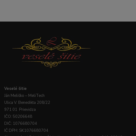
Veselé
šitie
Ján
Meliško
– MeliTech
Ulica V. Benedikta 208/22
971 01 Prievidza
IČO: 50206648
DIČ: 1076680704
IČ DPH: SK1076680704