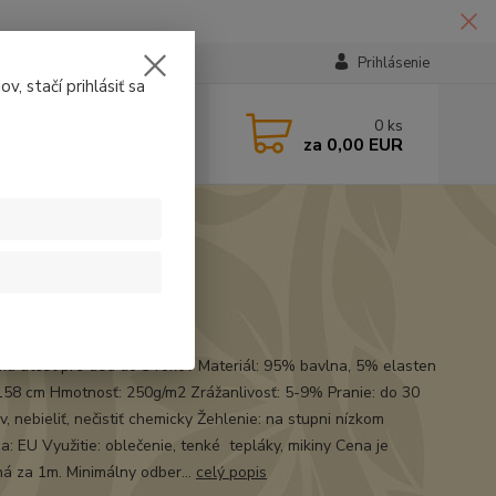
Prihlásenie
v, stačí prihlásiť sa
224331
0
ks
za
0,00 EUR
14:30
ákovina
má atest pre deti do 3 rokov Materiál: 95% bavlna, 5% elasten
 158 cm Hmotnosť: 250g/m2 Zrážanlivosť: 5-9% Pranie: do 30
, nebieliť, nečistiť chemicky Žehlenie: na stupni nízkom
a: EU Využitie: oblečenie, tenké tepláky, mikiny Cena je
á za 1m. Minimálny odber...
celý popis