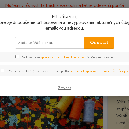
Mušelín v rôznych farbách a vzoroch na letné odevy, či pončá
ajov
Kontakty
Milí zákazníci,
, pre zjednodušenie prihlasovania a nevypisovania fakturačných údajo
emailovou adresou.
0949
Hľadať
9:00 -
Odoslať
Súhlasím so
spracovaním osobných údajov
pre účely registrácie.
plet a teplákovina
Teplákovina Puzzle unisex digi
ákovina Puzzle unisex digi
Prajem si odoberať novinky e-mailom podľa
podmienok spracovania osobných údajov
.
tepl
Zatvoriť
Látka 
Šírka:
stupňov
Výrobc
uveden