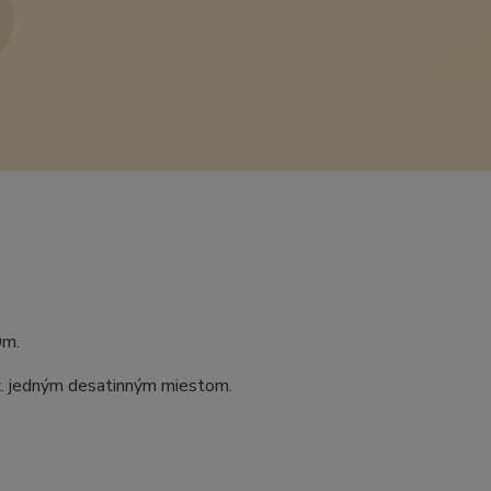
0m.
ax. jedným desatinným miestom.