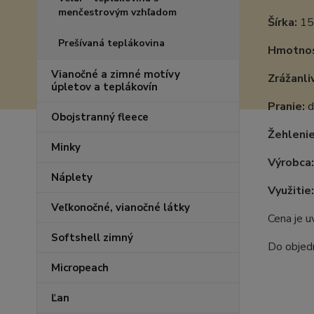
menčestrovým vzhľadom
Šírka:
15
Prešívaná teplákovina
Hmotnos
Vianočné a zimné motívy
Zrážanli
úpletov a teplákovín
Pranie:
d
Obojstranný fleece
Žehlenie
Minky
Výrobca:
Náplety
Využitie:
Veľkonočné, vianočné látky
Cena je 
Softshell zimný
Do objedn
Micropeach
Ľan