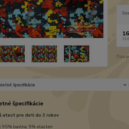
Dos
16
13,
Číslo p
etné špecifikácie
tné špecifikácie
 atest pre deti do 3 rokov
:
95% bavlna, 5% elasten