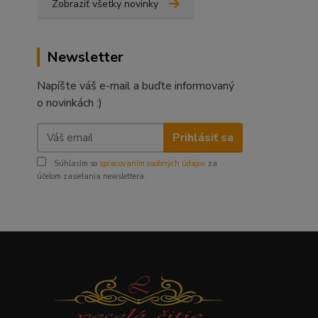
Zobraziť všetky novinky
Newsletter
Napíšte váš e-mail a buďte informovaný
o novinkách :)
Prihlásiť sa
Súhlasím so
spracovaním osobných údajov
za
účelom zasielania newslettera.