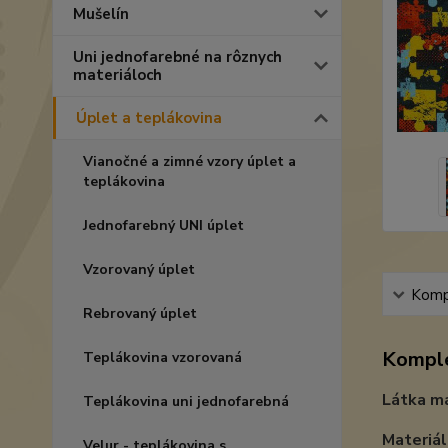
Mušelín
Uni jednofarebné na rôznych
materiáloch
Úplet a teplákovina
Vianočné a zimné vzory úplet a
teplákovina
Jednofarebný UNI úplet
Vzorovaný úplet
Kompl
Rebrovaný úplet
Komple
Teplákovina vzorovaná
Látka má
Teplákovina uni jednofarebná
Materiál
Velur - teplákovina s