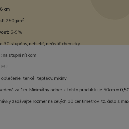
8 cm
2
ť:
250g/m
vosť:
5-9%
o 30 stupňov, nebieliť, nečistiť chemicky
:
na stupni nízkom
EU
oblečenie, tenké tepláky, mikiny
uvedená za 1m. Minimálny odber z tohto produktu je 50cm = 0,5
ávky zadávajte rozmer na celých 10 centimetrov, tz. číslo s m