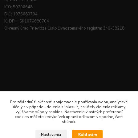
971 01 Prievidza
IČO: 50206648
DIČ: 1076680704
IČ DPH: SK1076680704
Okresný úrad Prievidza Číslo živnostenského registra: 340-38218
Pre základnú funkčnosť, spríjemnenie používania webu, analytické
účely a v prípade udelenia súhlasu aj na účely cielenia reklamy
využívame súbory cookies. Nastavenie vlastných preferencií
cookies môžete kedykoľvek upraviť odkazom v spodnej časti
stránok.
Súhlasím
Nastavenia