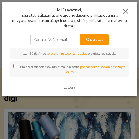
Mušelín v rôznych farbách a vzoroch na letné odevy, či pončá
Milí zákazníci,
naši stáli zákazníci, pre zjednodušenie prihlasovania a
0
ks
0949224331
za
0,00 EUR
nevypisovania fakturačných údajov, stačí prihlásiť sa emailovou
9:00 -14:30
adresou.
Menu
Odoslať
Súhlasím so
spracovaním osobných údajov
pre účely registrácie.
Hľadať
Prajem si odoberať novinky e-mailom podľa
podmienok spracovania osobných
údajov
.
Úvod
Úplet a teplákovina
Teplákovina Zamrznuté pierka digi
Teplákovina Zamrznuté pierka
Zatvoriť
digi