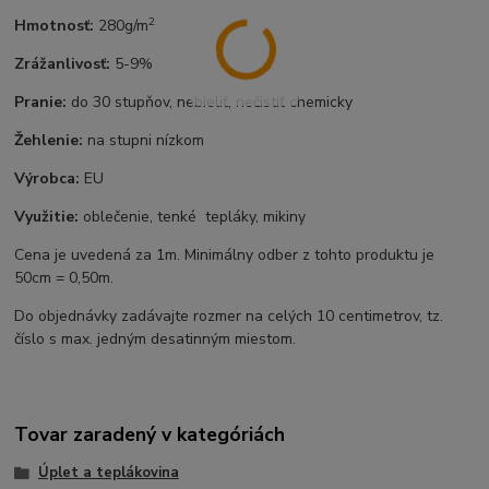
2
Hmotnosť:
280g/m
Zrážanlivosť:
5-9%
Pranie:
do 30 stupňov, nebieliť, nečistiť chemicky
Žehlenie:
na stupni nízkom
Výrobca:
EU
Využitie:
oblečenie, tenké tepláky, mikiny
Cena je uvedená za 1m. Minimálny odber z tohto produktu je
50cm = 0,50m.
Do objednávky zadávajte rozmer na celých 10 centimetrov, tz.
číslo s max. jedným desatinným miestom.
Tovar zaradený v kategóriách
Úplet a teplákovina