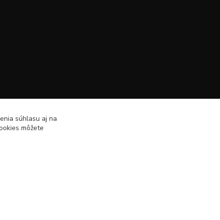
enia súhlasu aj na
cookies môžete
Vytvorené na
Eshop-rychlo.sk