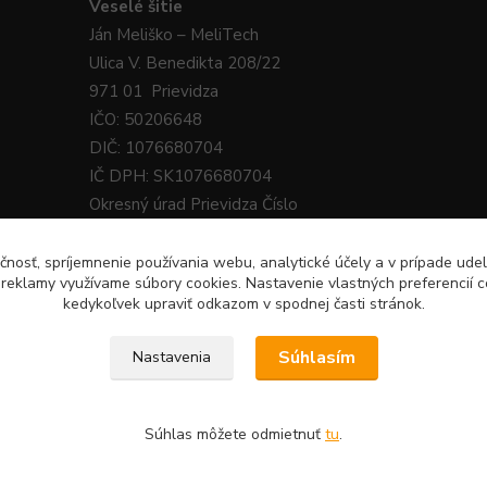
Veselé
šitie
Ján
Meliško
– MeliTech
Ulica V. Benedikta 208/22
971 01 Prievidza
IČO: 50206648
DIČ: 1076680704
IČ DPH: SK1076680704
Okresný úrad Prievidza Číslo
živnostenského registra: 340-38218
čnosť, spríjemnenie používania webu, analytické účely a v prípade udel
a reklamy využívame súbory cookies. Nastavenie vlastných preferencií 
kedykoľvek upraviť odkazom v spodnej časti stránok.
Súhlasím
Nastavenia
tie.sk · E-Mail:
9 224 331
Súhlas môžete odmietnuť
tu
.