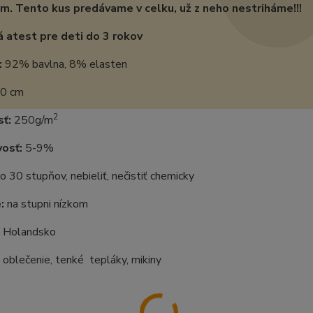
m. Tento kus predávame v celku, už z neho nestriháme!!!
 atest pre deti do 3 rokov
:
92% bavlna, 8% elasten
0 cm
2
ť:
250g/m
vosť:
5-9%
o 30 stupňov, nebieliť, nečistiť chemicky
:
na stupni nízkom
Holandsko
oblečenie, tenké tepláky, mikiny