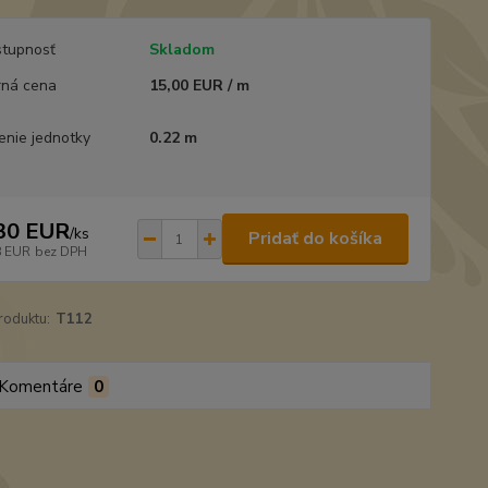
tupnosť
Skladom
ná cena
15,00 EUR / m
enie jednotky
0.22 m
30 EUR
/
ks
Pridať do košíka
8 EUR
bez DPH
roduktu:
T112
Komentáre
0