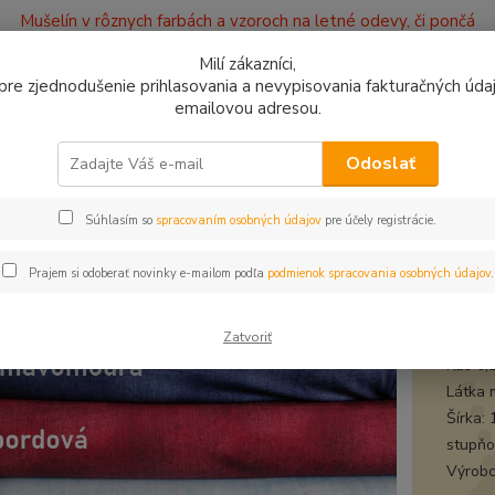
Mušelín v rôznych farbách a vzoroch na letné odevy, či pončá
ajov
Kontakty
Milí zákazníci,
, pre zjednodušenie prihlasovania a nevypisovania fakturačných údajo
emailovou adresou.
0949
Hľadať
9:00 -
Odoslať
Súhlasím so
spracovaním osobných údajov
pre účely registrácie.
bytkové kúsky
Teplákovina uni svetlomodrá jeans digi zvyšok 0,22m
ákovina uni svetlomodrá jeans d
Prajem si odoberať novinky e-mailom podľa
podmienok spracovania osobných údajov
.
tepl
Zatvoriť
Kus 0,
Látka 
Šírka:
stupňov
Výrobc