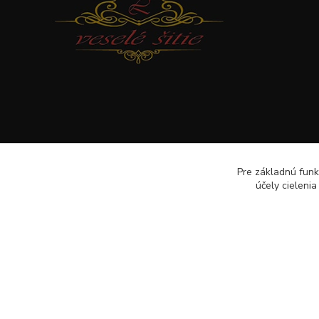
Pre základnú funk
účely cieleni
Veselé šitie · Všetky práva sú rezervované · Web: www.veselesi
lenkameliskovapd@gmail.com · Hotline: Lenka Melišková 094