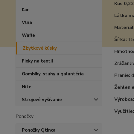
Kus 0,22
Ľan
Látka má
Vlna
Materiál
Wafle
Šírka:
15
Zbytkové kúsky
Hmotnos
Fixky na textil
Zrážanli
Gombíky, stuhy a galantéria
Pranie:
d
Nite
Žehlenie
Výrobca:
Strojové vyšívanie
Využitie:
Ponožky
Ponožky Qtinca