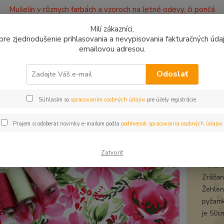
Mušelín v rôznych farbách a vzoroch na letné odevy, či pončá
ajov
Kontakty
Milí zákazníci,
, pre zjednodušenie prihlasovania a nevypisovania fakturačných údajo
emailovou adresou.
0949
Hľadať
9:00 -
Odoslať
Súhlasím so
spracovaním osobných údajov
pre účely registrácie.
plet a teplákovina
Úplet Akvarelové kvety ružové
t Akvarelové kvety ružové
Prajem si odoberať novinky e-mailom podľa
podmienok spracovania osobných údajov
.
úple
Zatvoriť
Materi
Zrážanl
Žehleni
pyžamk
je 50c