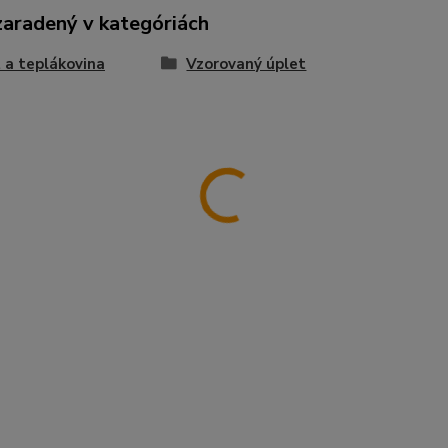
zaradený v kategóriách
 a teplákovina
Vzorovaný úplet