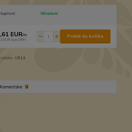
tupnosť
Skladom
,61 EUR
/
m
Pridať do košíka
32 EUR
bez DPH
roduktu:
U514
Komentáre
0