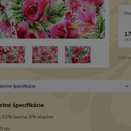
Dos
17
14,
Číslo p
etné špecifikácie
tné špecifikácie
:
92% bavlna, 8% elasten
0 cm