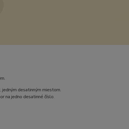
0m.
ax. jedným desatinným miestom.
r na jedno desatinné číslo.