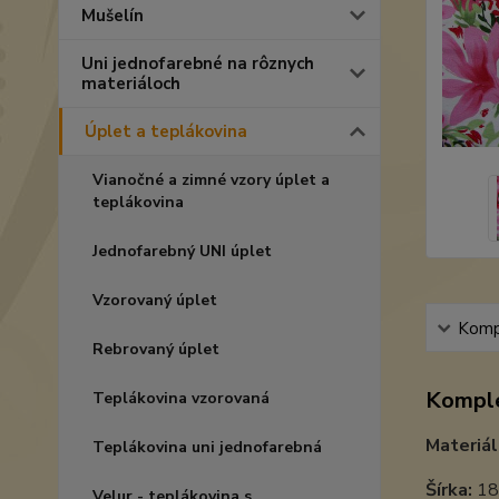
Mušelín
Uni jednofarebné na rôznych
materiáloch
Úplet a teplákovina
Vianočné a zimné vzory úplet a
teplákovina
Jednofarebný UNI úplet
Vzorovaný úplet
Kompl
Rebrovaný úplet
Komple
Teplákovina vzorovaná
Materiál
Teplákovina uni jednofarebná
Šírka:
18
Velur - teplákovina s