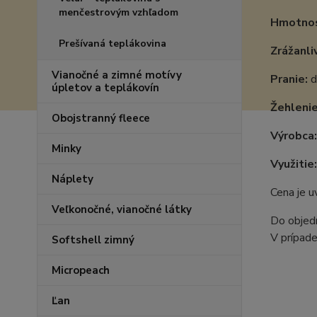
menčestrovým vzhľadom
Hmotnos
Prešívaná teplákovina
Zrážanli
Vianočné a zimné motívy
Pranie:
d
úpletov a teplákovín
Žehlenie
Obojstranný fleece
Výrobca
Minky
Využitie:
Náplety
Cena je 
Veľkonočné, vianočné látky
Do objedn
V prípade
Softshell zimný
Micropeach
Ľan