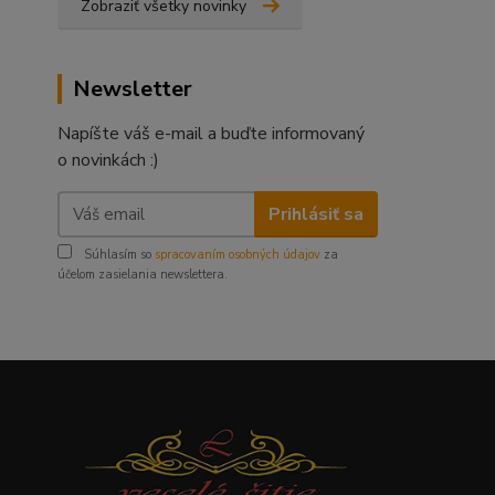
Zobraziť všetky novinky
Newsletter
Napíšte váš e-mail a buďte informovaný
o novinkách :)
Prihlásiť sa
Súhlasím so
spracovaním osobných údajov
za
účelom zasielania newslettera.