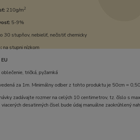
2
ť:
210g/m
vosť:
5-9%
o 30 stupňov, nebieliť, nečistiť chemicky
:
na stupni nízkom
:
EU
oblečenie, tričká, pyžamká
uvedená za 1m. Minimálny odber z tohto produktu je 50cm = 0,5
ávky zadávajte rozmer na celých 10 centimetrov, tz. číslo s m
 viacerých desatinných čísel bude údaj manuálne zaokrúhlený naho