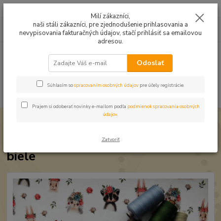
Mušelín v rôznych farbách a vzoroch na letné odevy, či pončá
Milí zákazníci,
naši stáli zákazníci, pre zjednodušenie prihlasovania a
0
ks
0949224331
za
0,00 EUR
nevypisovania fakturačných údajov, stačí prihlásiť sa emailovou
9:00 -14:30
adresou.
Menu
Odoslať
Súhlasím so
spracovaním osobných údajov
pre účely registrácie.
Hľadať
Prajem si odoberať novinky e-mailom podľa
podmienok spracovania osobných
údajov
.
Úvod
Úplet a teplákovina
Úplet Bioúplet Zvieratká gots biele
Úplet Bioúplet Zvieratká gots
Zatvoriť
biele