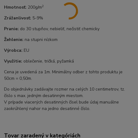
2
Hmotnosť:
200g/m
Zrážanlivosť:
5-9%
Pranie:
do 30 stupňov, nebieliť, nečistiť chemicky
Žehlenie:
na stupni nízkom
Výrobca:
EU
Využitie:
oblečenie, tričká, pyžamká
Cena je uvedená za 1m. Minimálny odber z tohto produktu je
50cm = 0,50m.
Do objednávky zadávajte rozmer na celých 10 centimetrov, tz.
číslo s max. jedným desatinným miestom.
V prípade viacerých desatinných čísel bude údaj manuálne
zaokrúhlený nahor na jedno desatinné číslo.
Tovar zaradený v kategóriách