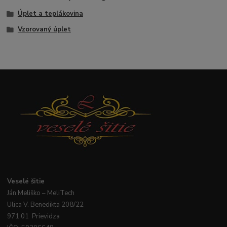
Úplet a teplákovina
Vzorovaný úplet
Veselé
šitie
Ján
Meliško
– MeliTech
Ulica V. Benedikta 208/22
971 01 Prievidza