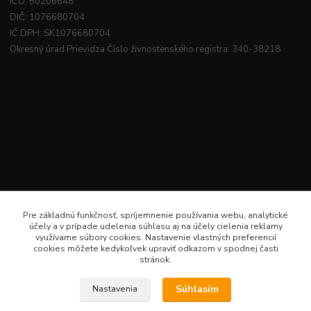
IČO: 50206648
DIČ: 1076680704
IČ DPH: SK1076680704
Okresný úrad Prievidza Číslo živnostenského registra: 340-38218
Pre základnú funkčnosť, spríjemnenie používania webu, analytické
účely a v prípade udelenia súhlasu aj na účely cielenia reklamy
využívame súbory cookies. Nastavenie vlastných preferencií
cookies môžete kedykoľvek upraviť odkazom v spodnej časti
stránok.
Súhlasím
Nastavenia