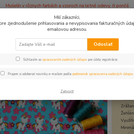
Mušelín v rôznych farbách a vzoroch na letné odevy, či pončá
ajov
Kontakty
Milí zákazníci,
, pre zjednodušenie prihlasovania a nevypisovania fakturačných údajo
emailovou adresou.
0949
Hľadať
9:00 -
Odoslať
Súhlasím so
spracovaním osobných údajov
pre účely registrácie.
plet a teplákovina
Úplet Jednorožec na modrej
t Jednorožec na modrej
Prajem si odoberať novinky e-mailom podľa
podmienok spracovania osobných údajov
.
úple
Zatvoriť
Materi
Zrážanl
Žehlen
Využit
Minimá