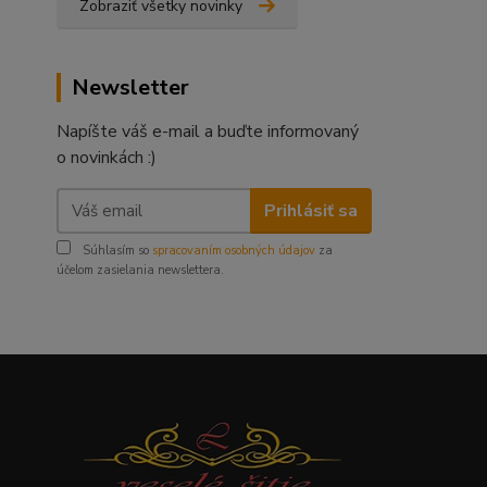
Zobraziť všetky novinky
Newsletter
Napíšte váš e-mail a buďte informovaný
o novinkách :)
Prihlásiť sa
Súhlasím so
spracovaním osobných údajov
za
účelom zasielania newslettera.