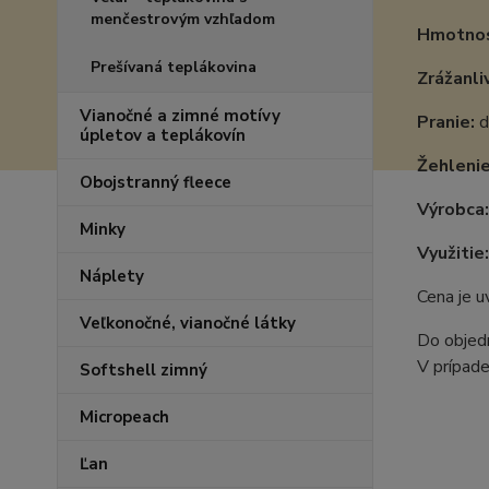
menčestrovým vzhľadom
Hmotnos
Prešívaná teplákovina
Zrážanli
Vianočné a zimné motívy
Pranie:
d
úpletov a teplákovín
Žehlenie
Obojstranný fleece
Výrobca:
Minky
Využitie:
Náplety
Cena je 
Veľkonočné, vianočné látky
Do objedn
V prípade
Softshell zimný
Micropeach
Ľan