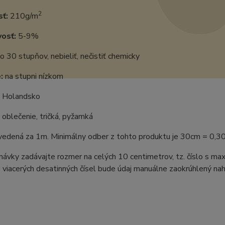
2
ť:
210g/m
vosť:
5-9%
o 30 stupňov, nebieliť, nečistiť chemicky
:
na stupni nízkom
Holandsko
oblečenie, tričká, pyžamká
uvedená za 1m. Minimálny odber z tohto produktu je 30cm = 0,3
ávky zadávajte rozmer na celých 10 centimetrov, tz. číslo s m
 viacerých desatinných čísel bude údaj manuálne zaokrúhlený naho