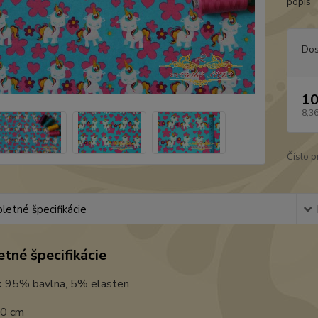
popis
Dos
10
8,3
Číslo p
etné špecifikácie
tné špecifikácie
:
95% bavlna, 5% elasten
0 cm