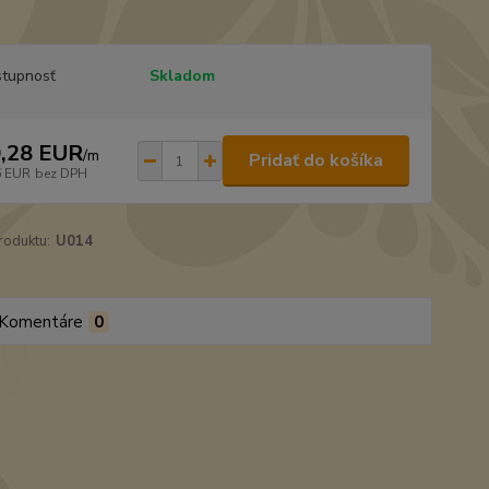
tupnosť
Skladom
,28 EUR
/
m
Pridať do košíka
6 EUR
bez DPH
roduktu:
U014
Komentáre
0