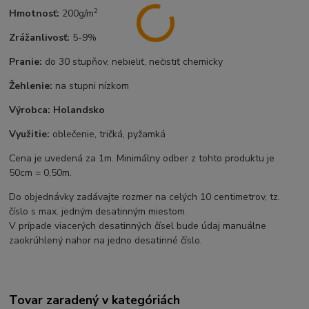
2
Hmotnosť:
200g/m
Zrážanlivosť:
5-9%
Pranie:
do 30 stupňov, nebieliť, nečistiť chemicky
Žehlenie:
na stupni nízkom
Výrobca:
Holandsko
Využitie:
oblečenie, tričká, pyžamká
Cena je uvedená za 1m. Minimálny odber z tohto produktu je
50cm = 0,50m.
Do objednávky zadávajte rozmer na celých 10 centimetrov, tz.
číslo s max. jedným desatinným miestom.
V prípade viacerých desatinných čísel bude údaj manuálne
zaokrúhlený nahor na jedno desatinné číslo.
Tovar zaradený v kategóriách