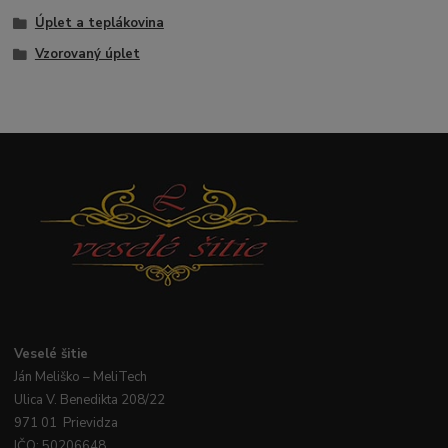
Úplet a teplákovina
Vzorovaný úplet
Veselé
šitie
Ján
Meliško
– MeliTech
Ulica V. Benedikta 208/22
971 01 Prievidza
IČO: 50206648