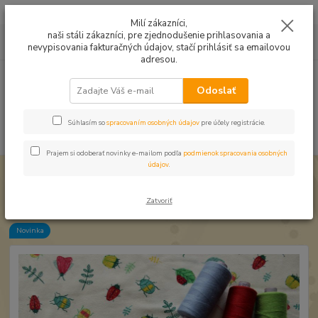
Mušelín v rôznych farbách a vzoroch na letné odevy, či pončá
Milí zákazníci,
naši stáli zákazníci, pre zjednodušenie prihlasovania a
0
ks
0949224331
za
0,00 EUR
nevypisovania fakturačných údajov, stačí prihlásiť sa emailovou
9:00 -14:30
adresou.
Menu
Odoslať
Súhlasím so
spracovaním osobných údajov
pre účely registrácie.
Hľadať
Prajem si odoberať novinky e-mailom podľa
podmienok spracovania osobných
údajov
.
Úvod
Úplet a teplákovina
Úplet Kreslené chrobáčiky
Úplet Kreslené chrobáčiky
Zatvoriť
Novinka