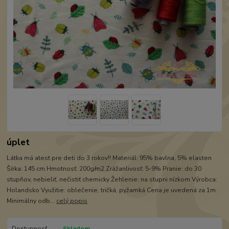
úplet
Látka má atest pre deti do 3 rokov!! Materiál: 95% bavlna, 5% elasten
Šírka: 145 cm Hmotnosť: 200g/m2 Zrážanlivosť: 5-9% Pranie: do 30
stupňov, nebieliť, nečistiť chemicky Žehlenie: na stupni nízkom Výrobca:
Holandsko Využitie: oblečenie, tričká, pyžamká Cena je uvedená za 1m.
Minimálny odb...
celý popis
Dostupnosť
Skladom