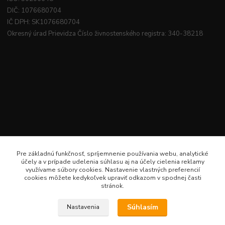
DIČ: 1076680704
IČ DPH: SK1076680704
Okresný úrad Prievidza Číslo živnostenského registra: 340-38218
Pre základnú funkčnosť, spríjemnenie používania webu, analytické
účely a v prípade udelenia súhlasu aj na účely cielenia reklamy
využívame súbory cookies. Nastavenie vlastných preferencií
cookies môžete kedykoľvek upraviť odkazom v spodnej časti
stránok.
Súhlasím
Nastavenia
Veselé šitie · Všetky práva sú rezervované · Web: www.veselesitie.sk · E-Mail: