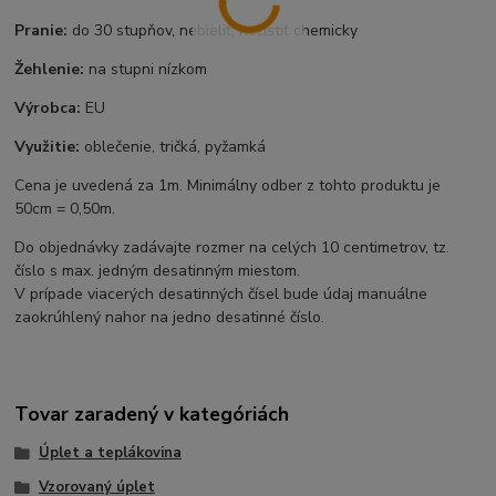
Pranie:
do 30 stupňov, nebieliť, nečistiť chemicky
Žehlenie:
na stupni nízkom
Výrobca:
EU
Využitie:
oblečenie, tričká, pyžamká
Cena je uvedená za 1m. Minimálny odber z tohto produktu je
50cm = 0,50m.
Do objednávky zadávajte rozmer na celých 10 centimetrov, tz.
číslo s max. jedným desatinným miestom.
V prípade viacerých desatinných čísel bude údaj manuálne
zaokrúhlený nahor na jedno desatinné číslo.
Tovar zaradený v kategóriách
Úplet a teplákovina
Vzorovaný úplet