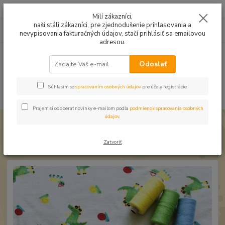
Mušelín v rôznych farbách a vzoroch na letné odevy, či pončá
Milí zákazníci,
naši stáli zákazníci, pre zjednodušenie prihlasovania a
0
ks
0949224331
za
0,00 EUR
nevypisovania fakturačných údajov, stačí prihlásiť sa emailovou
9:00 -14:30
adresou.
Menu
Odoslať
Súhlasím so
spracovaním osobných údajov
pre účely registrácie.
Hľadať
Prajem si odoberať novinky e-mailom podľa
podmienok spracovania osobných
údajov
.
Úvod
Úplet a teplákovina
Úplet Krokodíl na maslovej
Úplet Krokodíl na maslovej
Zatvoriť