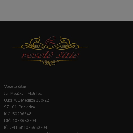
Veselé
šitie
Ján
Meliško
– MeliTech
Ulica V. Benedikta 208/22
971 01 Prievidza
IČO: 50206648
DIČ: 1076680704
IČ DPH: SK1076680704