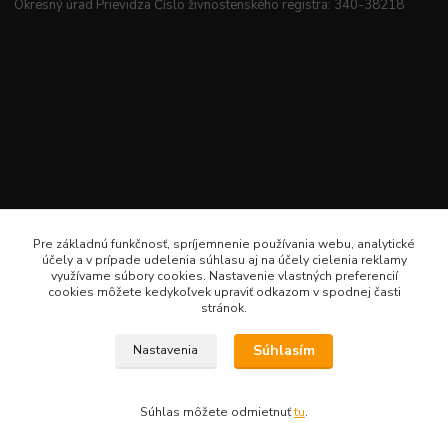
Okresný úrad Prievidza Číslo živnostenského registra: 340-38218
Pre základnú funkčnosť, spríjemnenie používania webu, analytické
účely a v prípade udelenia súhlasu aj na účely cielenia reklamy
využívame súbory cookies. Nastavenie vlastných preferencií
cookies môžete kedykoľvek upraviť odkazom v spodnej časti
stránok.
Súhlasím
Nastavenia
Veselé šitie · Všetky práva sú rezervované · Web: www.veselesitie.sk · E-Mail:
lenkameliskovapd@gmail.com · Hotline: Lenka Melišková 0949 224 331
Súhlas môžete odmietnuť
tu
.
Vytvorené na
Eshop-rychlo.sk