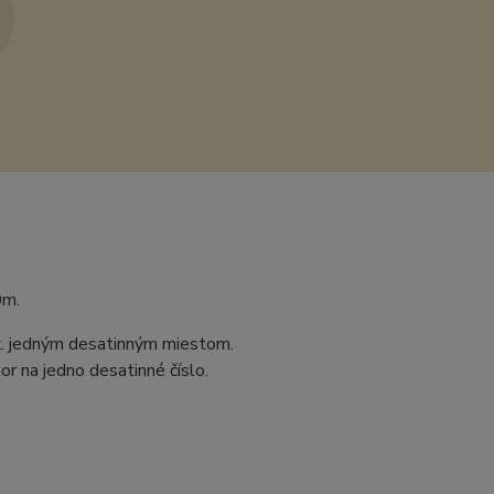
0m.
ax. jedným desatinným miestom.
r na jedno desatinné číslo.