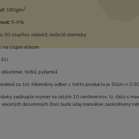
2
ť:
180g/m
vosť:
5-9%
o 30 stupňov, nebieliť, nečistiť chemicky
:
na stupni nízkom
:
EU
oblečenie, tričká, pyžamká
uvedená za 1m. Minimálny odber z tohto produktu je 50cm = 0,5
ávky zadávajte rozmer na celých 10 centimetrov, tz. číslo s m
 viacerých desatinných čísel bude údaj manuálne zaokrúhlený naho