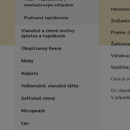
menčestrovým vzhľadom
Hmotnos
Prešívaná teplákovina
Zrážanli
Vianočné a zimné motívy
Pranie:
d
úpletov a teplákovín
Žehlenie
Obojstranný fleece
Výrobca
Minky
Využitie:
Náplety
Cena je 
Veľkonočné, vianočné látky
Do objedn
V prípade
Softshell zimný
Micropeach
Ľan