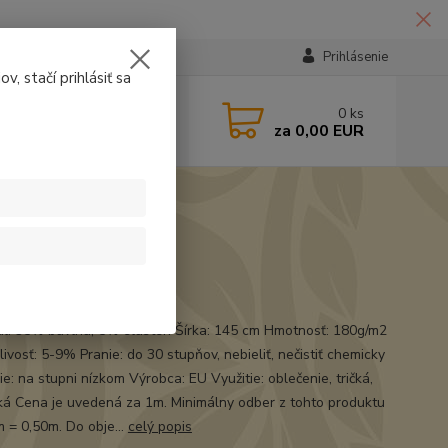
Prihlásenie
v, stačí prihlásiť sa
224331
0
ks
za
0,00 EUR
14:30
t
ál: 95% bavlna, 5% elasten Šírka: 145 cm Hmotnosť: 180g/m2
ivosť: 5-9% Pranie: do 30 stupňov, nebieliť, nečistiť chemicky
e: na stupni nízkom Výrobca: EU Využitie: oblečenie, tričká,
á Cena je uvedená za 1m. Minimálny odber z tohto produktu
m = 0,50m. Do obje...
celý popis