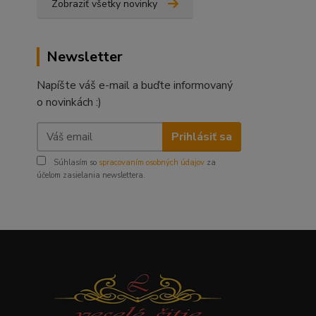
Zobraziť všetky novinky
Newsletter
Napíšte váš e-mail a buďte informovaný
o novinkách :)
Prihlásiť sa
Súhlasím so
spracovaním osobných údajov
za
účelom zasielania newslettera.