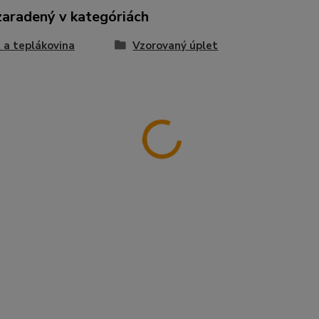
zaradený v kategóriách
 a teplákovina
Vzorovaný úplet