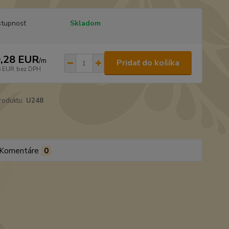
tupnosť
Skladom
,28 EUR
/
m
Pridať do košíka
6 EUR
bez DPH
roduktu:
U248
Komentáre
0