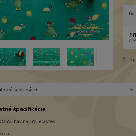
Dos
10
8,3
Číslo p
etné špecifikácie
tné špecifikácie
:
95% bavlna, 5% elasten
5 cm