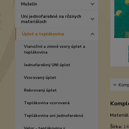
Mušelín
Uni jednofarebné na rôznych
materiáloch
Úplet a teplákovina
Vianočné a zimné vzory úplet a
teplákovina
Jednofarebný UNI úplet
Vzorovaný úplet
Kompl
Rebrovaný úplet
Komple
Teplákovina vzorovaná
Materiál
Teplákovina uni jednofarebná
Šírka:
14
Velur - teplákovina s