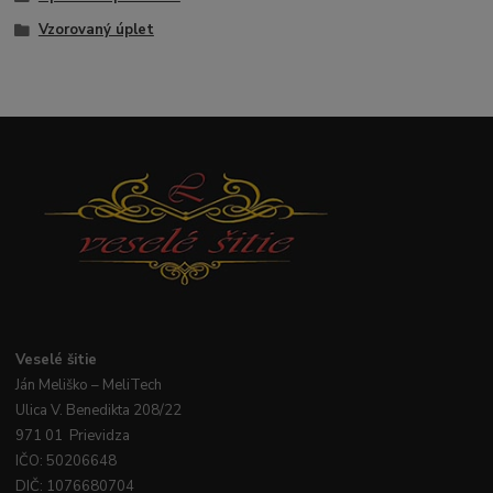
Vzorovaný úplet
Veselé
šitie
Ján
Meliško
– MeliTech
Ulica V. Benedikta 208/22
971 01 Prievidza
IČO: 50206648
DIČ: 1076680704