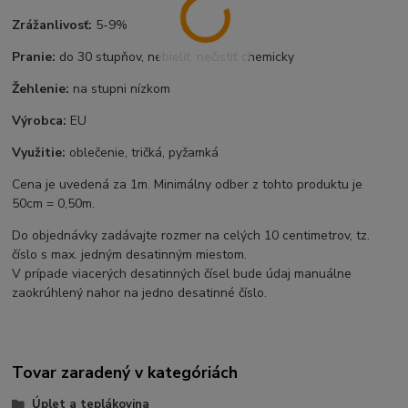
Zrážanlivosť:
5-9%
Pranie:
do 30 stupňov, nebieliť, nečistiť chemicky
Žehlenie:
na stupni nízkom
Výrobca:
EU
Využitie:
oblečenie, tričká, pyžamká
Cena je uvedená za 1m. Minimálny odber z tohto produktu je
50cm = 0,50m.
Do objednávky zadávajte rozmer na celých 10 centimetrov, tz.
číslo s max. jedným desatinným miestom.
V prípade viacerých desatinných čísel bude údaj manuálne
zaokrúhlený nahor na jedno desatinné číslo.
Tovar zaradený v kategóriách
Úplet a teplákovina