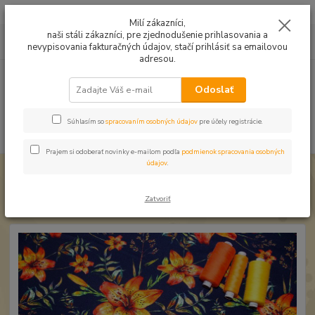
Mušelín v rôznych farbách a vzoroch na letné odevy, či pončá
Milí zákazníci,
naši stáli zákazníci, pre zjednodušenie prihlasovania a
0
ks
0949224331
za
0,00 EUR
nevypisovania fakturačných údajov, stačí prihlásiť sa emailovou
9:00 -14:30
adresou.
Menu
Odoslať
Súhlasím so
spracovaním osobných údajov
pre účely registrácie.
Hľadať
Prajem si odoberať novinky e-mailom podľa
podmienok spracovania osobných
údajov
.
Úvod
Úplet a teplákovina
Úplet Ľalie oranžové digi
Úplet Ľalie oranžové digi
Zatvoriť