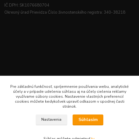
IČ DPH: SK1076680704
Okresný úrad Prievidza Číslo živnostenského registra: 340-38218
Pre základnú funkčnosť, spríjemnenie používania webu, analytické
účely a v prípade udelenia súhlasu aj na účely cielenia reklamy
využívame súbory cookies. Nastavenie vlastných preferencií
cookies môžete kedykoľvek upraviť odkazom v spodnej časti
stránok.
Súhlasím
Nastavenia
Veselé šitie · Všetky práva sú rezervované · Web: www.veselesitie.sk · E-Mail:
lenkameliskovapd@gmail.com · Hotline: Lenka Melišková 0949 224 331
Súhlas môžete odmietnuť
tu
.