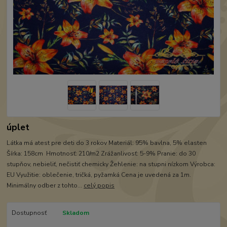
úplet
Látka má atest pre deti do 3 rokov Materiál: 95% bavlna, 5% elasten
Šírka: 158cm Hmotnosť: 210/m2 Zrážanlivosť: 5-9% Pranie: do 30
stupňov, nebieliť, nečistiť chemicky Žehlenie: na stupni nízkom Výrobca:
EU Využitie: oblečenie, tričká, pyžamká Cena je uvedená za 1m.
Minimálny odber z tohto...
celý popis
Dostupnosť
Skladom