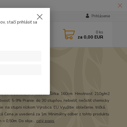
Prihlásenie
v, stačí prihlásiť sa
224331
0
ks
za
0,00 EUR
14:30
t
ál: 95% bavlna, 5% elasten Šírka: 160cm Hmotnosť: 210g/m2
ivosť: 5-9% Pranie: do 30 stupňov, nebieliť, nečistiť chemicky
e: na stupni nízkom Výrobca: EU Využitie: oblečenie, tričká,
á Cena je uvedená za 1m. Minimálny odber z tohto produktu
m = 0,50m. Do obje...
celý popis