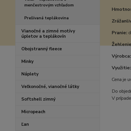
menčestrovým vzhľadom
Hmotnos
Prešívaná teplákovina
Zrážanli
Vianočné a zimné motívy
Pranie:
d
úpletov a teplákovín
Žehlenie
Obojstranný fleece
Výrobca:
Minky
Využitie:
Náplety
Cena je 
Veľkonočné, vianočné látky
Do objedn
V prípade
Softshell zimný
Micropeach
Ľan