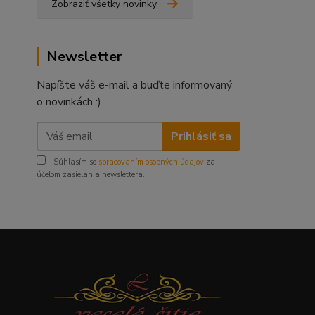
Zobraziť všetky novinky
Newsletter
Napíšte váš e-mail a buďte informovaný
o novinkách :)
Prihlásiť sa
Súhlasím so
spracovaním osobných údajov
za
účelom zasielania newslettera.