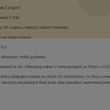
2
ť:
210g/m
vosť:
5-9%
o 30 stupňov, nebieliť, nečistiť chemicky
:
na stupni nízkom
EU
oblečenie, tričká, pyžamká
uvedená za 1m. Minimálny odber z tohto produktu je 50cm = 0,5
ávky zadávajte rozmer na celých 10 centimetrov, tz. číslo s m
 viacerých desatinných čísel bude údaj manuálne zaokrúhlený naho