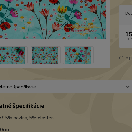
Dos
15
12,
Číslo p
etné špecifikácie
tné špecifikácie
:
95% bavlna, 5% elasten
0cm