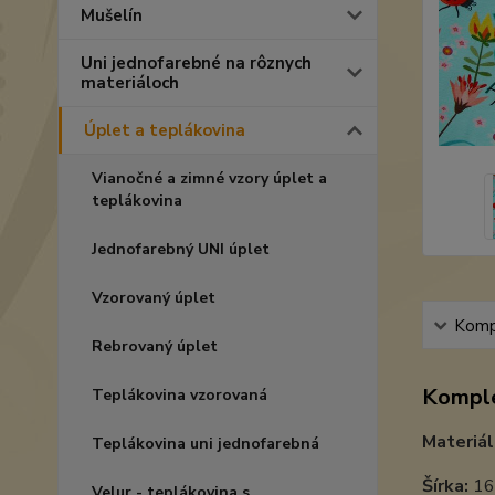
Mušelín
Uni jednofarebné na rôznych
materiáloch
Úplet a teplákovina
Vianočné a zimné vzory úplet a
teplákovina
Jednofarebný UNI úplet
Vzorovaný úplet
Kompl
Rebrovaný úplet
Komple
Teplákovina vzorovaná
Materiál
Teplákovina uni jednofarebná
Šírka:
16
Velur - teplákovina s