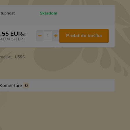
tupnosť
Skladom
,55 EUR
/
m
Pridať do košíka
64 EUR
bez DPH
roduktu:
U556
Komentáre
0