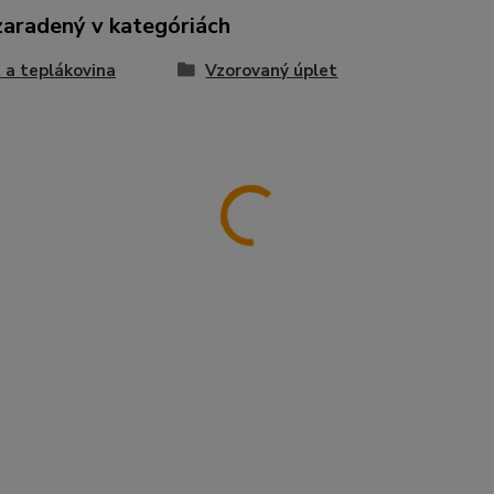
zaradený v kategóriách
 a teplákovina
Vzorovaný úplet