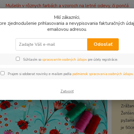
Mušelín v rôznych farbách a vzoroch na letné odevy, či pončá
ajov
Kontakty
Milí zákazníci,
, pre zjednodušenie prihlasovania a nevypisovania fakturačných údajo
emailovou adresou.
0949
Hľadať
9:00 -
Odoslať
Súhlasím so
spracovaním osobných údajov
pre účely registrácie.
plet a teplákovina
Úplet Lúka na svetlomodrej
t Lúka na svetlomodrej
Prajem si odoberať novinky e-mailom podľa
podmienok spracovania osobných údajov
.
úple
Zatvoriť
Materi
Zrážanl
Žehleni
pyžamk
je 50c