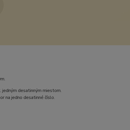
0m.
ax. jedným desatinným miestom.
r na jedno desatinné číslo.