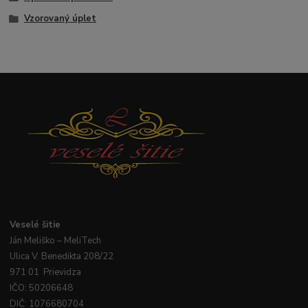
Vzorovaný úplet
Veselé
šitie
Ján
Meliško
– MeliTech
Ulica V. Benedikta 208/22
971 01 Prievidza
IČO: 50206648
DIČ: 1076680704