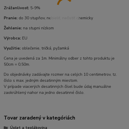
Zrážanlivosť:
5-9%
Pranie:
do 30 stupňov, nebieliť, nečistiť chemicky
Žehlenie:
na stupni nízkom
Výrobca:
EU
Využitie:
oblečenie, tričká, pyžamká
Cena je uvedená za 1m. Minimálny odber z tohto produktu je
50cm = 0,50m.
Do objednávky zadávajte rozmer na celých 10 centimetrov, tz.
číslo s max. jedným desatinným miestom.
V prípade viacerých desatinných čísel bude údaj manuálne
zaokrúhlený nahor na jedno desatinné číslo.
Tovar zaradený v kategóriách
Úplet a teplákovina