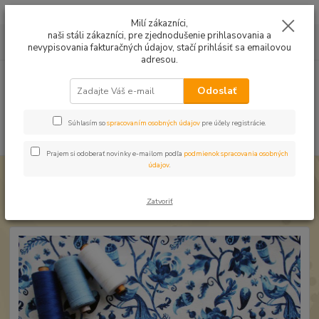
Mušelín v rôznych farbách a vzoroch na letné odevy, či pončá
Milí zákazníci,
naši stáli zákazníci, pre zjednodušenie prihlasovania a
0
ks
0949224331
za
0,00 EUR
nevypisovania fakturačných údajov, stačí prihlásiť sa emailovou
9:00 -14:30
adresou.
Menu
Odoslať
Súhlasím so
spracovaním osobných údajov
pre účely registrácie.
Hľadať
Prajem si odoberať novinky e-mailom podľa
podmienok spracovania osobných
údajov
.
Úvod
Úplet a teplákovina
Úplet Modrotlač vtáky len 1,19m
Úplet Modrotlač vtáky len 1,19m
Zatvoriť