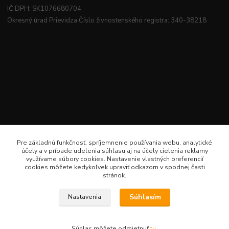
IČ DPH: SK1076680704
Okresný úrad Prievidza Číslo živnostenského registra: 340-38218
Pre základnú funkčnosť, spríjemnenie používania webu, analytické
účely a v prípade udelenia súhlasu aj na účely cielenia reklamy
využívame súbory cookies. Nastavenie vlastných preferencií
cookies môžete kedykoľvek upraviť odkazom v spodnej časti
stránok.
Súhlasím
Nastavenia
Veselé šitie · Všetky práva sú rezervované · Web: www.veselesitie.sk · E-Mail:
lenkameliskovapd@gmail.com · Hotline: Lenka Melišková 0949 224 331
Súhlas môžete odmietnuť
tu
.