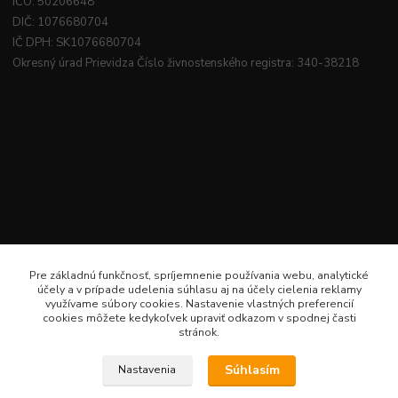
IČO: 50206648
DIČ: 1076680704
IČ DPH: SK1076680704
Okresný úrad Prievidza Číslo živnostenského registra: 340-38218
Pre základnú funkčnosť, spríjemnenie používania webu, analytické
účely a v prípade udelenia súhlasu aj na účely cielenia reklamy
využívame súbory cookies. Nastavenie vlastných preferencií
cookies môžete kedykoľvek upraviť odkazom v spodnej časti
stránok.
Súhlasím
Nastavenia