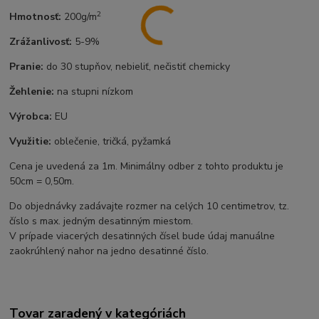
2
Hmotnosť:
200g/m
Zrážanlivosť:
5-9%
Pranie:
do 30 stupňov, nebieliť, nečistiť chemicky
Žehlenie:
na stupni nízkom
Výrobca:
EU
Využitie:
oblečenie, tričká, pyžamká
Cena je uvedená za 1m. Minimálny odber z tohto produktu je
50cm = 0,50m.
Do objednávky zadávajte rozmer na celých 10 centimetrov, tz.
číslo s max. jedným desatinným miestom.
V prípade viacerých desatinných čísel bude údaj manuálne
zaokrúhlený nahor na jedno desatinné číslo.
Tovar zaradený v kategóriách