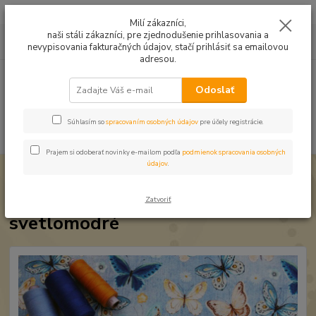
Mušelín v rôznych farbách a vzoroch na letné odevy, či pončá
Milí zákazníci,
naši stáli zákazníci, pre zjednodušenie prihlasovania a
0
ks
0949224331
za
0,00 EUR
nevypisovania fakturačných údajov, stačí prihlásiť sa emailovou
9:00 -14:30
adresou.
Menu
Odoslať
Súhlasím so
spracovaním osobných údajov
pre účely registrácie.
Hľadať
Prajem si odoberať novinky e-mailom podľa
podmienok spracovania osobných
údajov
.
Úvod
Úplet a teplákovina
Úplet Motýle na jeans svetlomodré
Úplet Motýle na jeans
Zatvoriť
svetlomodré