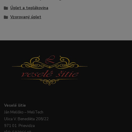
Úplet a teplákovina
Vzorovaný úplet
Veselé
šitie
Ján
Meliško
– MeliTech
Ulica V. Benedikta 208/22
971 01 Prievidza