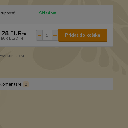
tupnosť
Skladom
,28 EUR
/
m
Pridať do košíka
6 EUR
bez DPH
roduktu:
U074
Komentáre
0