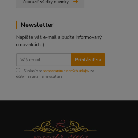
Zobraziť všetky novinky
Newsletter
Napíšte váš e-mail a buďte informovaný
o novinkách :)
Prihlásiť sa
Súhlasím so
spracovaním osobných údajov
za
účelom zasielania newslettera.