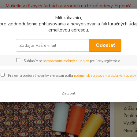
Mušelín v rôznych farbách a vzoroch na letné odevy, či pončá
ajov
Kontakty
Milí zákazníci,
, pre zjednodušenie prihlasovania a nevypisovania fakturačných údajo
emailovou adresou.
0949
Hľadať
9:00 -
Odoslať
Súhlasím so
spracovaním osobných údajov
pre účely registrácie.
plet a teplákovina
Úplet Ornamenty na hnedej
t Ornamenty na hnedej
Prajem si odoberať novinky e-mailom podľa
podmienok spracovania osobných údajov
.
úple
Zatvoriť
Materi
Zrážanl
Žehlen
Využit
Minimá