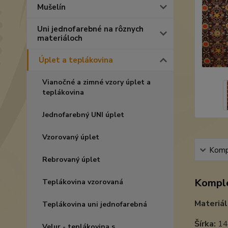
Mušelín
Uni jednofarebné na rôznych
materiáloch
Úplet a teplákovina
Vianočné a zimné vzory úplet a
teplákovina
Jednofarebný UNI úplet
Vzorovaný úplet
Kompl
Rebrovaný úplet
Komple
Teplákovina vzorovaná
Materiál
Teplákovina uni jednofarebná
Šírka:
14
Velur - teplákovina s