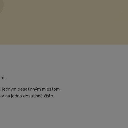
0m.
ax. jedným desatinným miestom.
r na jedno desatinné číslo.