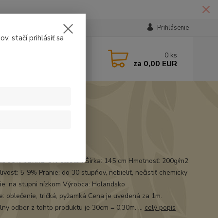
Prihlásenie
v, stačí prihlásiť sa
224331
0
ks
za
0,00 EUR
14:30
t
ál: 95% bavlna, 5% elasten Šírka: 145 cm Hmotnosť: 200g/m2
ivosť: 5-9% Pranie: do 30 stupňov, nebieliť, nečistiť chemicky
ie: na stupni nízkom Výrobca: Holandsko
ie: oblečenie, tričká, pyžamká Cena je uvedená za 1m.
lny odber z tohto produktu je 30cm = 0,30m. ...
celý popis