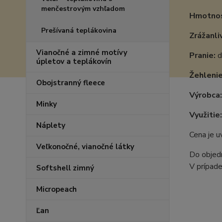
menčestrovým vzhľadom
Hmotnos
Prešívaná teplákovina
Zrážanli
Vianočné a zimné motívy
Pranie:
d
úpletov a teplákovín
Žehlenie
Obojstranný fleece
Výrobca
Minky
Využitie:
Náplety
Cena je 
Veľkonočné, vianočné látky
Do objedn
V prípade
Softshell zimný
Micropeach
Ľan