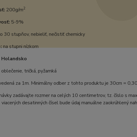
2
ť:
200g/m
vosť:
5-9%
o 30 stupňov, nebieliť, nečistiť chemicky
:
na stupni nízkom
:
Holandsko
oblečenie, tričká, pyžamká
uvedená za 1m. Minimálny odber z tohto produktu je 30cm = 0,3
ávky zadávajte rozmer na celých 10 centimetrov, tz. číslo s m
 viacerých desatinných čísel bude údaj manuálne zaokrúhlený naho