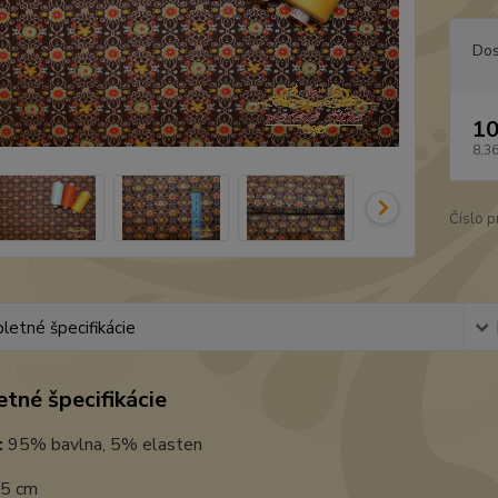
Dos
10
8,3
Číslo p
etné špecifikácie
tné špecifikácie
:
95% bavlna, 5% elasten
5 cm