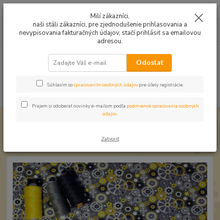
Mušelín v rôznych farbách a vzoroch na letné odevy, či pončá
Milí zákazníci,
naši stáli zákazníci, pre zjednodušenie prihlasovania a
0
ks
0949224331
za
0,00 EUR
nevypisovania fakturačných údajov, stačí prihlásiť sa emailovou
9:00 -14:30
adresou.
Menu
Odoslať
Súhlasím so
spracovaním osobných údajov
pre účely registrácie.
Hľadať
Prajem si odoberať novinky e-mailom podľa
podmienok spracovania osobných
údajov
.
Úvod
Úplet a teplákovina
Úplet Ozubené kolieska sivý
Úplet Ozubené kolieska sivý
Zatvoriť