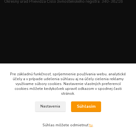
Okresný úrad Prievidza Číslo živnostenského registra: 340-38218
Pre základnú funkčnosť, spríjemnenie používania webu, analytické
účely a v prípade udelenia súhlasu aj na účely cielenia reklamy
využívame súbory cookies. Nastavenie vlastných preferencií
cookies môžete kedykoľvek upraviť odkazom v spodnej časti
stránok.
Súhlasím
Nastavenia
Veselé šitie · Všetky práva sú rezervované · Web: www.veselesitie.sk · E-Mail:
lenkameliskovapd@gmail.com · Hotline: Lenka Melišková 0949 224 331
Súhlas môžete odmietnuť
tu
.
Vytvorené na
Eshop-rychlo.sk