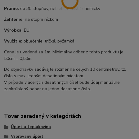
Pranie:
do 30 stupňov, nebieliť, nečistiť chemicky
Žehlenie:
na stupni nízkom
Výrobca:
EU
Využitie:
oblečenie, tričká, pyžamká
Cena je uvedená za 1m. Minimálny odber z tohto produktu je
50cm = 0,50m.
Do objednávky zadávajte rozmer na celých 10 centimetrov, tz.
číslo s max. jedným desatinným miestom.
V prípade viacerých desatinných čísel bude údaj manuálne
zaokrúhlený nahor na jedno desatinné číslo.
Tovar zaradený v kategóriách
Úplet a teplákovina
Vzorovaný úplet