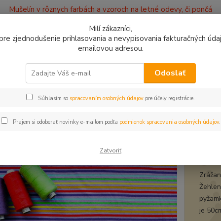
Mušelín v rôznych farbách a vzoroch na letné odevy, či pončá
ajov
Kontakty
Milí zákazníci,
, pre zjednodušenie prihlasovania a nevypisovania fakturačných údajo
emailovou adresou.
0949
Hľadať
9:00 -
Odoslať
Súhlasím so
spracovaním osobných údajov
pre účely registrácie.
plet a teplákovina
Úplet Pásik fialový
t Pásik fialový
Prajem si odoberať novinky e-mailom podľa
podmienok spracovania osobných údajov
.
úple
Zatvoriť
Materi
Zrážanl
Žehleni
pyžamk
je 50c