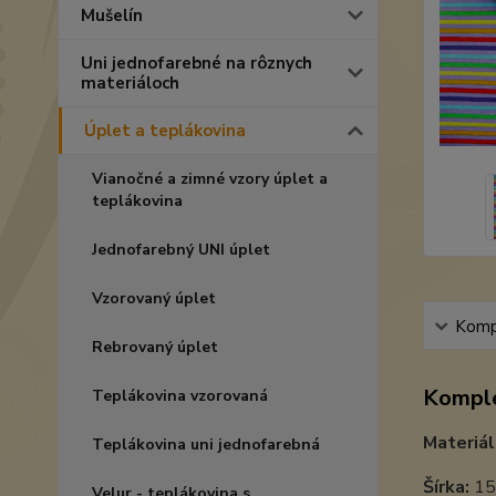
Mušelín
Uni jednofarebné na rôznych
materiáloch
Úplet a teplákovina
Vianočné a zimné vzory úplet a
teplákovina
Jednofarebný UNI úplet
Vzorovaný úplet
Kompl
Rebrovaný úplet
Komple
Teplákovina vzorovaná
Materiál
Teplákovina uni jednofarebná
Šírka:
15
Velur - teplákovina s