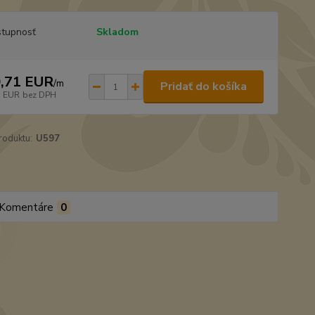
tupnosť
Skladom
,71 EUR
/
m
Pridať do košíka
1 EUR
bez DPH
roduktu:
U597
Komentáre
0