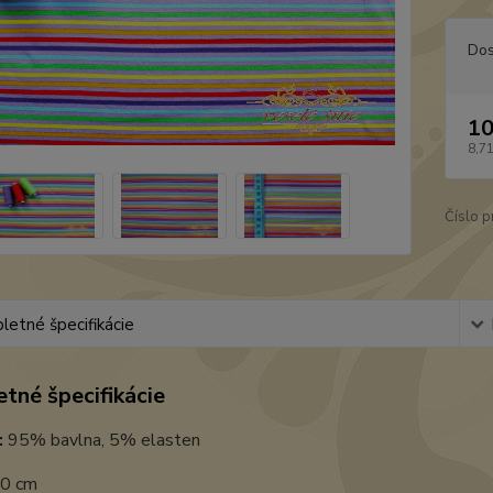
Dos
10
8,7
Číslo p
etné špecifikácie
tné špecifikácie
:
95% bavlna, 5% elasten
0 cm