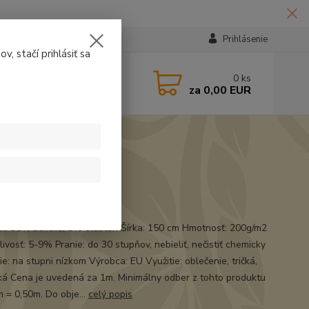
Prihlásenie
v, stačí prihlásiť sa
224331
0
ks
za
0,00 EUR
14:30
t
ál: 95% bavlna, 5% elasten Šírka: 150 cm Hmotnosť: 200g/m2
ivosť: 5-9% Pranie: do 30 stupňov, nebieliť, nečistiť chemicky
e: na stupni nízkom Výrobca: EU Využitie: oblečenie, tričká,
á Cena je uvedená za 1m. Minimálny odber z tohto produktu
m = 0,50m. Do obje...
celý popis