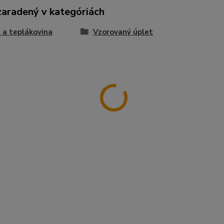
zaradený v kategóriách
 a teplákovina
Vzorovaný úplet