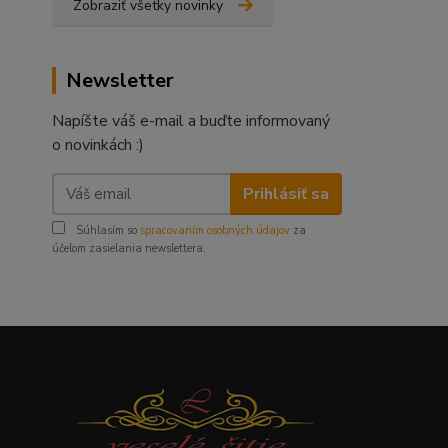
Zobraziť všetky novinky
Newsletter
Napíšte váš e-mail a buďte informovaný
o novinkách :)
Prihlásiť sa
Súhlasím so
spracovaním osobných údajov
za
účelom zasielania newslettera.