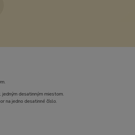
0m.
ax. jedným desatinným miestom.
r na jedno desatinné číslo.