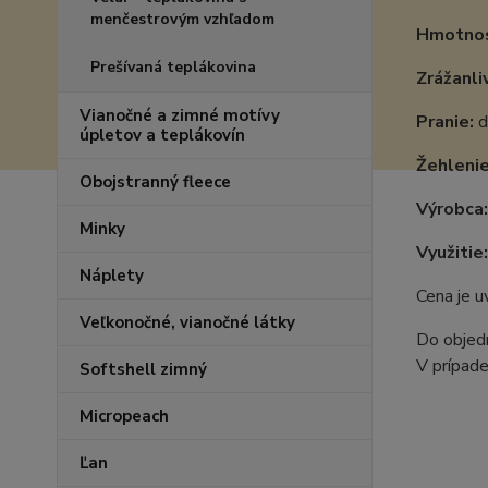
menčestrovým vzhľadom
Hmotnos
Prešívaná teplákovina
Zrážanli
Vianočné a zimné motívy
Pranie:
d
úpletov a teplákovín
Žehlenie
Obojstranný fleece
Výrobca
Minky
Využitie:
Náplety
Cena je 
Veľkonočné, vianočné látky
Do objedn
V prípade
Softshell zimný
Micropeach
Ľan