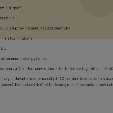
2
ť:
200g/m
vosť:
5-9%
o 30 stupňov, nebieliť, nečistiť chemicky
:
na stupni nízkom
:
EU
oblečenie, tričká, pyžamká
uvedená za 1m. Minimálny odber z tohto produktu je 50cm = 0,5
ávky zadávajte rozmer na celých 10 centimetrov, tz. číslo s m
 viacerých desatinných čísel bude údaj manuálne zaokrúhlený naho