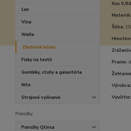
Kus 0,84
Ľan
Materiál
Vlna
Šírka:
15
Wafle
Hmotnos
Zbytkové kúsky
Zrážanli
Fixky na textil
Pranie:
d
Gombíky, stuhy a galantéria
Žehlenie
Nite
Výrobca:
Využitie:
Strojové vyšívanie
Ponožky
Ponožky Qtinca