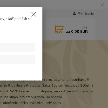
Prihlásenie
v, stačí prihlásiť sa
224331
0
ks
za
0,00 EUR
14:30
t
84m. Tento kus predávame v celku, už z neho nestriháme!!!
ál: 95% bavlna, 5% elasten Šírka: 150 cm Hmotnosť: 210g/m2
ivosť: 5-9% Pranie: do 30 stupňov, nebieliť, nečistiť chemicky
ie: na stupni nízkom Výrobca: Holandsko
ie: oblečenie, tričká, pyžamká
celý popis