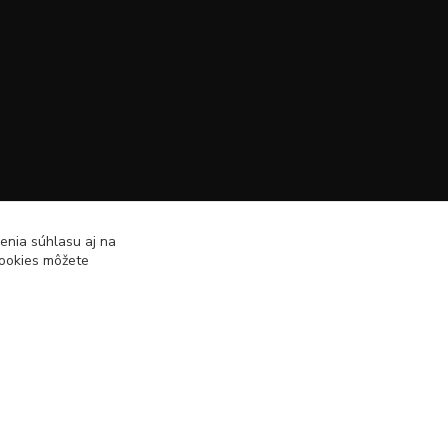
enia súhlasu aj na
cookies môžete
Vytvorené na
Eshop-rychlo.sk