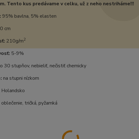
m. Tento kus predávame v celku, už z neho nestriháme!!!
:
95% bavlna, 5% elasten
0 cm
2
ť:
210g/m
vosť:
5-9%
o 30 stupňov, nebieliť, nečistiť chemicky
:
na stupni nízkom
Holandsko
oblečenie, tričká, pyžamká