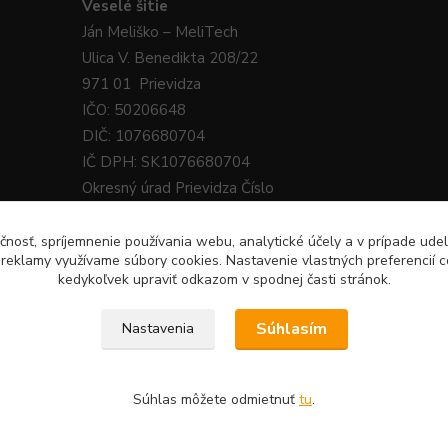
Veselé
šitie
Ján
Meliško
– MeliTech
Ulica V. Benedikta 208/22
971 01 Prievidza
IČO: 50206648
DIČ: 1076680704
IČ DPH: SK1076680704
Okresný úrad Prievidza Číslo
živnostenského registra: 340-38218
čnosť, spríjemnenie používania webu, analytické účely a v prípade udel
a reklamy využívame súbory cookies. Nastavenie vlastných preferencií 
kedykoľvek upraviť odkazom v spodnej časti stránok.
Súhlasím
Nastavenia
tie.sk · E-Mail:
9 224 331
Súhlas môžete odmietnuť
tu
.