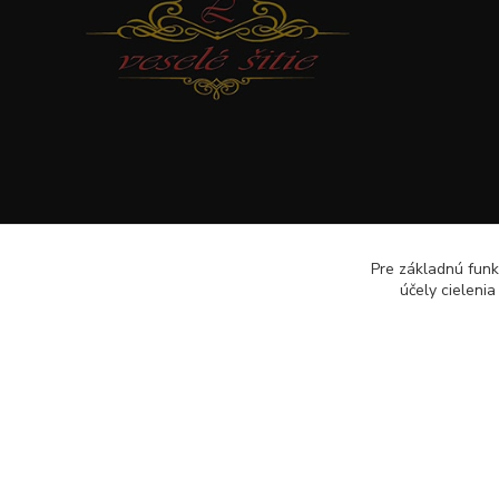
Pre základnú funk
účely cieleni
Veselé šitie · Všetky práva sú rezervované · Web: www.veselesi
lenkameliskovapd@gmail.com · Hotline: Lenka Melišková 094