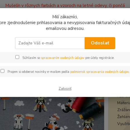
Mušelín v rôznych farbách a vzoroch na letné odevy, či pončá
ajov
Kontakty
Milí zákazníci,
, pre zjednodušenie prihlasovania a nevypisovania fakturačných údajo
emailovou adresou.
0949
Hľadať
9:00 -
Odoslať
Súhlasím so
spracovaním osobných údajov
pre účely registrácie.
bytkové kúsky
Úplet Pes motorkár zvyšok 0,84m
t Pes motorkár zvyšok 0,84m
Prajem si odoberať novinky e-mailom podľa
podmienok spracovania osobných údajov
.
úple
Zatvoriť
Kus 0,
Materi
Zrážanl
Žehlen
Využit