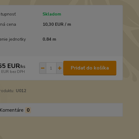
tupnosť
Skladom
ná cena
10,30 EUR / m
enie jednotky
0.84 m
65 EUR
/
ks
Pridať do košíka
3 EUR
bez DPH
roduktu:
U012
Komentáre
0