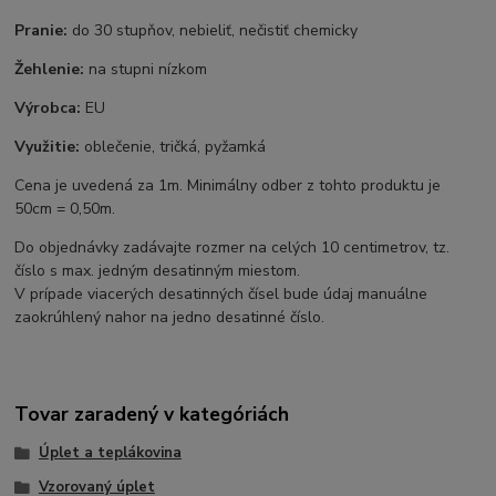
Pranie:
do 30 stupňov, nebieliť, nečistiť chemicky
Žehlenie:
na stupni nízkom
Výrobca:
EU
Využitie:
oblečenie, tričká, pyžamká
Cena je uvedená za 1m. Minimálny odber z tohto produktu je
50cm = 0,50m.
Do objednávky zadávajte rozmer na celých 10 centimetrov, tz.
číslo s max. jedným desatinným miestom.
V prípade viacerých desatinných čísel bude údaj manuálne
zaokrúhlený nahor na jedno desatinné číslo.
Tovar zaradený v kategóriách
Úplet a teplákovina
Vzorovaný úplet