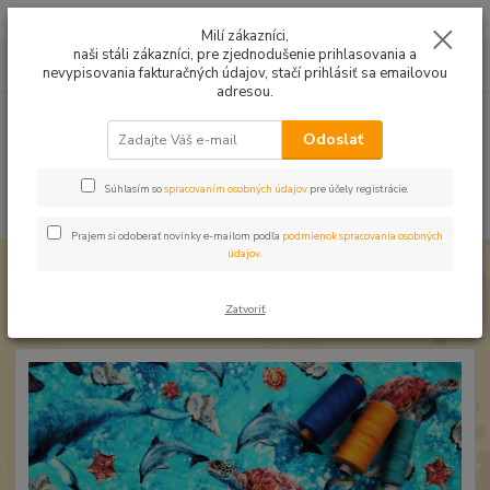
Mušelín v rôznych farbách a vzoroch na letné odevy, či pončá
Milí zákazníci,
naši stáli zákazníci, pre zjednodušenie prihlasovania a
0
ks
0949224331
za
0,00 EUR
nevypisovania fakturačných údajov, stačí prihlásiť sa emailovou
9:00 -14:30
adresou.
Menu
Odoslať
Súhlasím so
spracovaním osobných údajov
pre účely registrácie.
Hľadať
Prajem si odoberať novinky e-mailom podľa
podmienok spracovania osobných
údajov
.
Úvod
Úplet a teplákovina
Úplet Podmorský svet
Úplet Podmorský svet
Zatvoriť