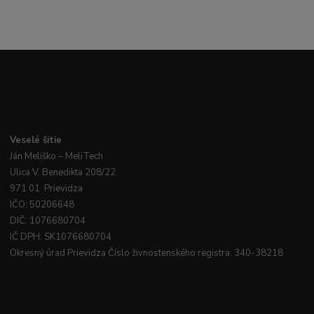
Veselé
šitie
Ján
Meliško
– MeliTech
Ulica V. Benedikta 208/22
971 01 Prievidza
IČO: 50206648
DIČ: 1076680704
IČ DPH: SK1076680704
Okresný úrad Prievidza Číslo živnostenského registra: 340-38218