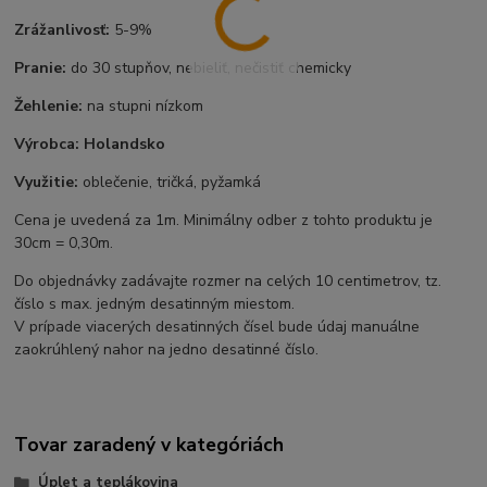
Zrážanlivosť:
5-9%
Pranie:
do 30 stupňov, nebieliť, nečistiť chemicky
Žehlenie:
na stupni nízkom
Výrobca:
Holandsko
Využitie:
oblečenie, tričká, pyžamká
Cena je uvedená za 1m. Minimálny odber z tohto produktu je
30cm = 0,30m.
Do objednávky zadávajte rozmer na celých 10 centimetrov, tz.
číslo s max. jedným desatinným miestom.
V prípade viacerých desatinných čísel bude údaj manuálne
zaokrúhlený nahor na jedno desatinné číslo.
Tovar zaradený v kategóriách
Úplet a teplákovina