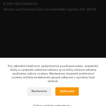
IČ DPH: SK1076680704
Okresný úrad Prievidza Číslo živnostenského registra: 340-38218
Pre základnú funkčnosť, spríjemnenie používania webu, analytické
účely a v prípade udelenia súhlasu aj na účely cielenia reklamy
využívame súbory cookies. Nastavenie vlastných preferencií
cookies môžete kedykoľvek upraviť odkazom v spodnej časti
stránok.
Súhlasím
Nastavenia
Veselé šitie · Všetky práva sú rezervované · Web: www.veselesitie.sk · E-Mail:
lenkameliskovapd@gmail.com · Hotline: Lenka Melišková 0949 224 331
Súhlas môžete odmietnuť
tu
.