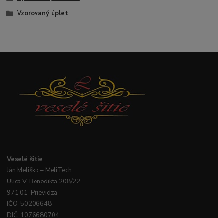
Vzorovaný úplet
Veselé
šitie
Ján
Meliško
– MeliTech
Ulica V. Benedikta 208/22
971 01 Prievidza
IČO: 50206648
DIČ: 1076680704