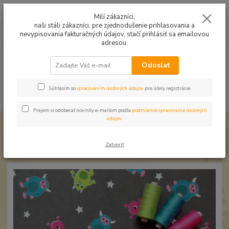
Mušelín v rôznych farbách a vzoroch na letné odevy, či pončá
Milí zákazníci,
naši stáli zákazníci, pre zjednodušenie prihlasovania a
0
ks
0949224331
za
0,00 EUR
nevypisovania fakturačných údajov, stačí prihlásiť sa emailovou
9:00 -14:30
adresou.
Menu
Odoslať
Súhlasím so
spracovaním osobných údajov
pre účely registrácie.
Hľadať
Prajem si odoberať novinky e-mailom podľa
podmienok spracovania osobných
údajov
.
Úvod
Úplet a teplákovina
Úplet Príšerky postavičky
Úplet Príšerky postavičky
Zatvoriť