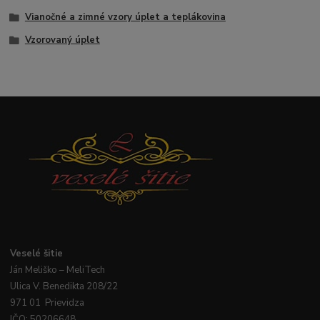
Vianočné a zimné vzory úplet a teplákovina
Vzorovaný úplet
Veselé
šitie
Ján
Meliško
– MeliTech
Ulica V. Benedikta 208/22
971 01 Prievidza
IČO: 50206648