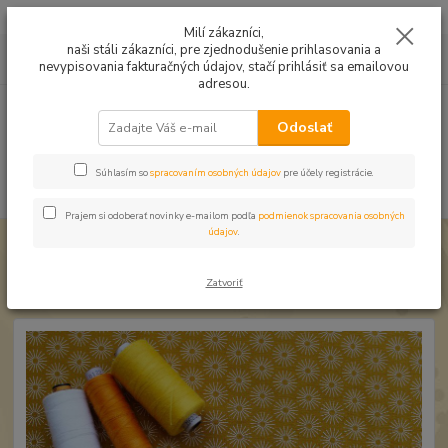
Mušelín v rôznych farbách a vzoroch na letné odevy, či pončá
Milí zákazníci,
naši stáli zákazníci, pre zjednodušenie prihlasovania a
0
ks
0949224331
za
0,00 EUR
nevypisovania fakturačných údajov, stačí prihlásiť sa emailovou
9:00 -14:30
adresou.
Menu
Odoslať
Súhlasím so
spracovaním osobných údajov
pre účely registrácie.
Hľadať
Prajem si odoberať novinky e-mailom podľa
podmienok spracovania osobných
údajov
.
Úvod
Úplet a teplákovina
Úplet Prskance oker
Úplet Prskance oker
Zatvoriť