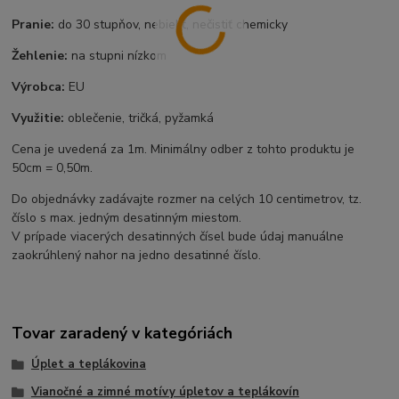
Pranie:
do 30 stupňov, nebieliť, nečistiť chemicky
Žehlenie:
na stupni nízkom
Výrobca:
EU
Využitie:
oblečenie, tričká, pyžamká
Cena je uvedená za 1m. Minimálny odber z tohto produktu je
50cm = 0,50m.
Do objednávky zadávajte rozmer na celých 10 centimetrov, tz.
číslo s max. jedným desatinným miestom.
V prípade viacerých desatinných čísel bude údaj manuálne
zaokrúhlený nahor na jedno desatinné číslo.
Tovar zaradený v kategóriách
Úplet a teplákovina
Vianočné a zimné motívy úpletov a teplákovín