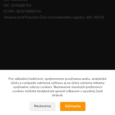
DIČ: 1076680704
IČ DPH: SK1076680704
Okresný úrad Prievidza Číslo živnostenského registra: 340-38218
Pre základnú funkčnosť, spríjemnenie používania webu, analytické
účely a v prípade udelenia súhlasu aj na účely cielenia reklamy
využívame súbory cookies. Nastavenie vlastných preferencií
cookies môžete kedykoľvek upraviť odkazom v spodnej časti
stránok.
Súhlasím
Nastavenia
Veselé šitie · Všetky práva sú rezervované · Web: www.veselesitie.sk · E-Mail: