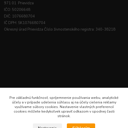
971 01 Prievidza
IČO: 50206648
DIČ: 1076680704
IČ DPH: SK1076680704
Okresný úrad Prievidza Číslo živnostenského registra: 340-38218
Pre základnú funkčnosť, spríjemnenie používania webu, analytické
účely a v prípade udelenia súhlasu aj na účely cielenia reklamy
využívame súbory cookies. Nastavenie vlastných preferencií
cookies môžete kedykoľvek upraviť odkazom v spodnej časti
stránok.