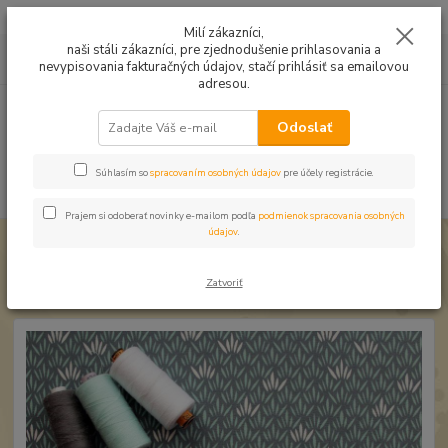
Mušelín v rôznych farbách a vzoroch na letné odevy, či pončá
Milí zákazníci,
naši stáli zákazníci, pre zjednodušenie prihlasovania a
0
ks
0949224331
za
0,00 EUR
nevypisovania fakturačných údajov, stačí prihlásiť sa emailovou
9:00 -14:30
adresou.
Menu
Odoslať
Súhlasím so
spracovaním osobných údajov
pre účely registrácie.
Hľadať
Prajem si odoberať novinky e-mailom podľa
podmienok spracovania osobných
údajov
.
Úvod
Úplet a teplákovina
Úplet Ryža mint
Úplet Ryža mint
Zatvoriť