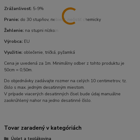
Zrážanlivosť:
5-9%
Pranie:
do 30 stupňov, nebieliť, nečistiť chemicky
Žehlenie:
na stupni nízkom
Výrobca:
EU
Využitie:
oblečenie, tričká, pyžamká
Cena je uvedená za 1m. Minimálny odber z tohto produktu je
50cm = 0,50m.
Do objednávky zadávajte rozmer na celých 10 centimetrov, tz.
číslo s max. jedným desatinným miestom.
V prípade viacerých desatinných čísel bude údaj manuálne
zaokrúhlený nahor na jedno desatinné číslo.
Tovar zaradený v kategóriách
Úplet a teplákovina