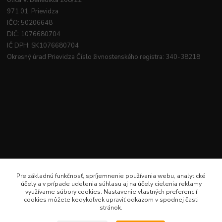
Ulica V. Benedikta 208/22
971 01 Prievidza
IČO: 50206648
DIČ: 1076680704
IČ DPH: SK1076680704
Okresný úrad Prievidza Číslo živnostenského registra: 340-38218
Pre základnú funkčnosť, spríjemnenie používania webu, analytické
účely a v prípade udelenia súhlasu aj na účely cielenia reklamy
využívame súbory cookies. Nastavenie vlastných preferencií
cookies môžete kedykoľvek upraviť odkazom v spodnej časti
stránok.