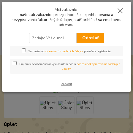
Mušelín v rôznych farbách a vzoroch na letné odevy, či pončá
Milí zákazníci,
naši stáli zákazníci, pre zjednodušenie prihlasovania a
0
ks
0949224331
za
0,00 EUR
nevypisovania fakturačných údajov, stačí prihlásiť sa emailovou
9:00 -14:30
adresou.
Menu
Odoslať
Hľadať
Súhlasím so
spracovaním osobných údajov
pre účely registrácie.
Úvod
Úplet a teplákovina
Úplet Slony
Prajem si odoberať novinky e-mailom podľa
podmienok spracovania osobných
údajov
.
Úplet Slony
Zatvoriť
úplet