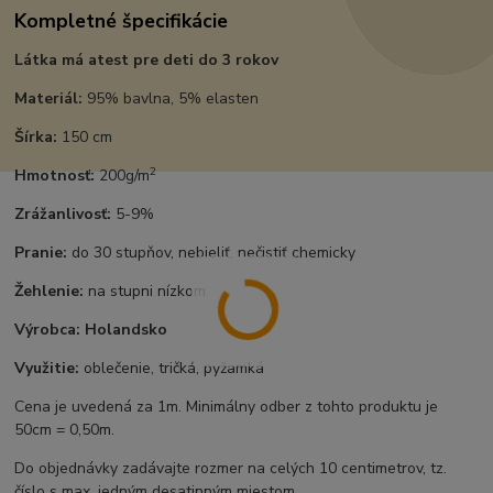
Kompletné špecifikácie
Látka má atest pre deti do 3 rokov
Materiál:
95% bavlna, 5% elasten
Šírka:
150 cm
2
Hmotnosť:
200g/m
Zrážanlivosť:
5-9%
Pranie:
do 30 stupňov, nebieliť, nečistiť chemicky
Žehlenie:
na stupni nízkom
Výrobca:
Holandsko
Využitie:
oblečenie, tričká, pyžamká
Cena je uvedená za 1m. Minimálny odber z tohto produktu je
50cm = 0,50m.
Do objednávky zadávajte rozmer na celých 10 centimetrov, tz.
číslo s max. jedným desatinným miestom.