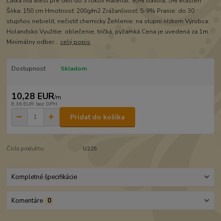
Látka má atest pre deti do 3 rokov Materiál: 95% bavlna, 5% elasten
Šírka: 150 cm Hmotnosť: 200g/m2 Zrážanlivosť: 5-9% Pranie: do 30
stupňov, nebieliť, nečistiť chemicky Žehlenie: na stupni nízkom Výrobca:
Holandsko Využitie: oblečenie, tričká, pyžamká Cena je uvedená za 1m.
Minimálny odber...
celý popis
Dostupnosť
Skladom
10,28 EUR
/
m
8,36 EUR
bez DPH
Pridať do košíka
Číslo produktu:
U225
Kompletné špecifikácie
Komentáre
0