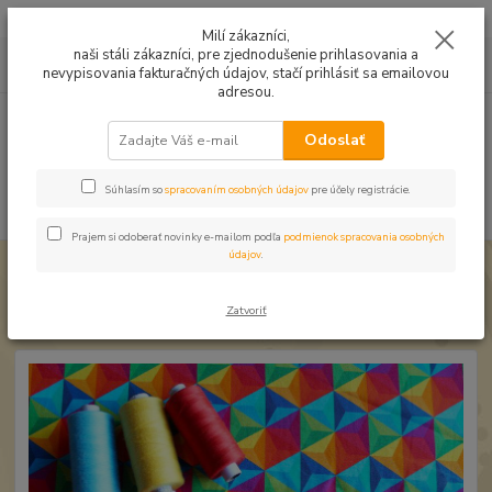
Mušelín v rôznych farbách a vzoroch na letné odevy, či pončá
Milí zákazníci,
naši stáli zákazníci, pre zjednodušenie prihlasovania a
0
ks
0949224331
za
0,00 EUR
nevypisovania fakturačných údajov, stačí prihlásiť sa emailovou
9:00 -14:30
adresou.
Menu
Odoslať
Súhlasím so
spracovaním osobných údajov
pre účely registrácie.
Hľadať
Prajem si odoberať novinky e-mailom podľa
podmienok spracovania osobných
údajov
.
Úvod
Úplet a teplákovina
Úplet Trojuholníky digi
Úplet Trojuholníky digi
Zatvoriť