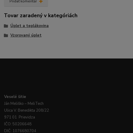
Pridať komentár
Tovar zaradený v kategóriách
Úplet a teplákovina
Vzorovaný úplet
Veselé
šitie
Ján
Meliško
– MeliTech
Ulica V. Benedikta 208/22
971 01 Prievidza
IČO: 50206648
DIČ: 1076680704