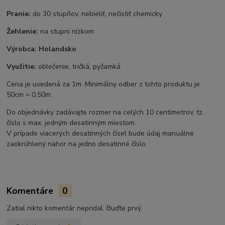
Pranie:
do 30 stupňov, nebieliť, nečistiť chemicky
Žehlenie:
na stupni nízkom
Výrobca:
Holandsko
Využitie:
oblečenie, tričká, pyžamká
Cena je uvedená za 1m. Minimálny odber z tohto produktu je
50cm = 0,50m.
Do objednávky zadávajte rozmer na celých 10 centimetrov, tz.
číslo s max. jedným desatinným miestom.
V prípade viacerých desatinných čísel bude údaj manuálne
zaokrúhlený nahor na jedno desatinné číslo.
Komentáre
0
Zatial nikto komentár nepridal. Buďte prvý.