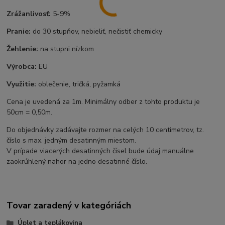
Zrážanlivosť:
5-9%
Pranie:
do 30 stupňov, nebieliť, nečistiť chemicky
Žehlenie:
na stupni nízkom
Výrobca:
EU
Využitie:
oblečenie, tričká, pyžamká
Cena je uvedená za 1m. Minimálny odber z tohto produktu je
50cm = 0,50m.
Do objednávky zadávajte rozmer na celých 10 centimetrov, tz.
číslo s max. jedným desatinným miestom.
V prípade viacerých desatinných čísel bude údaj manuálne
zaokrúhlený nahor na jedno desatinné číslo.
Tovar zaradený v kategóriách
Úplet a teplákovina