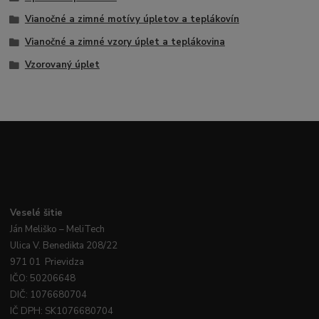
Vianočné a zimné motívy úpletov a teplákovín
Vianočné a zimné vzory úplet a teplákovina
Vzorovaný úplet
Veselé
šitie
Ján
Meliško
– MeliTech
Ulica V. Benedikta 208/22
971 01 Prievidza
IČO: 50206648
DIČ: 1076680704
IČ DPH: SK1076680704