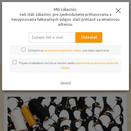
Mušelín v rôznych farbách a vzoroch na letné odevy, či pončá
Milí zákazníci,
naši stáli zákazníci, pre zjednodušenie prihlasovania a
0
ks
0949224331
za
0,00 EUR
nevypisovania fakturačných údajov, stačí prihlásiť sa emailovou
9:00 -14:30
adresou.
Menu
Odoslať
Súhlasím so
spracovaním osobných údajov
pre účely registrácie.
Hľadať
Prajem si odoberať novinky e-mailom podľa
podmienok spracovania osobných
údajov
.
Úvod
Úplet a teplákovina
Úplet Tučniaky digi
Úplet Tučniaky digi
Zatvoriť