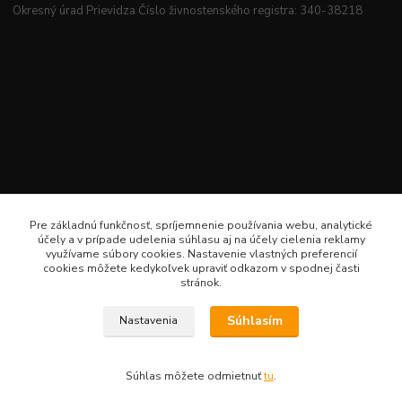
Okresný úrad Prievidza Číslo živnostenského registra: 340-38218
Pre základnú funkčnosť, spríjemnenie používania webu, analytické
účely a v prípade udelenia súhlasu aj na účely cielenia reklamy
využívame súbory cookies. Nastavenie vlastných preferencií
cookies môžete kedykoľvek upraviť odkazom v spodnej časti
stránok.
Súhlasím
Nastavenia
Veselé šitie · Všetky práva sú rezervované · Web: www.veselesitie.sk · E-Mail:
lenkameliskovapd@gmail.com · Hotline: Lenka Melišková 0949 224 331
Súhlas môžete odmietnuť
tu
.
Vytvorené na
Eshop-rychlo.sk