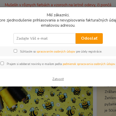
Mušelín v rôznych farbách a vzoroch na letné odevy, či pončá
ajov
Kontakty
Milí zákazníci,
, pre zjednodušenie prihlasovania a nevypisovania fakturačných údajo
emailovou adresou.
0949
Hľadať
9:00 -
Odoslať
Súhlasím so
spracovaním osobných údajov
pre účely registrácie.
plet a teplákovina
Úplet Včielky BZZ
t Včielky BZZ
Prajem si odoberať novinky e-mailom podľa
podmienok spracovania osobných údajov
.
úple
Zatvoriť
Materi
Zrážanl
Žehleni
pyžamk
je 50c