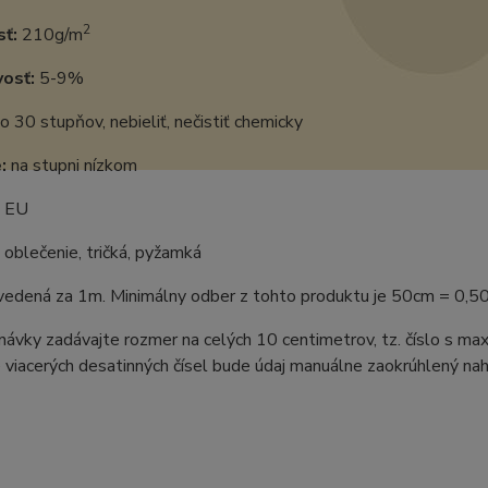
2
ť:
210g/m
vosť:
5-9%
o 30 stupňov, nebieliť, nečistiť chemicky
:
na stupni nízkom
EU
oblečenie, tričká, pyžamká
uvedená za 1m. Minimálny odber z tohto produktu je 50cm = 0,5
ávky zadávajte rozmer na celých 10 centimetrov, tz. číslo s m
 viacerých desatinných čísel bude údaj manuálne zaokrúhlený naho