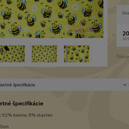
Dos
20
16,
Číslo p
etné špecifikácie
tné špecifikácie
:
92% bavlna, 8% elasten
0cm