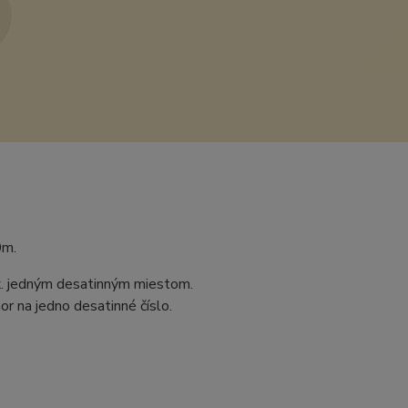
0m.
ax. jedným desatinným miestom.
r na jedno desatinné číslo.