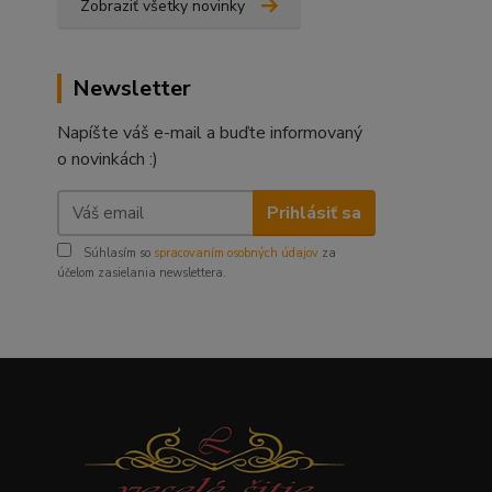
Zobraziť všetky novinky
Newsletter
Napíšte váš e-mail a buďte informovaný
o novinkách :)
Prihlásiť sa
Súhlasím so
spracovaním osobných údajov
za
účelom zasielania newslettera.