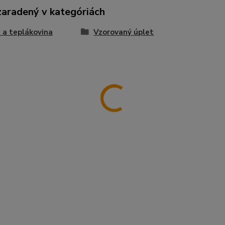
zaradený v kategóriách
 a teplákovina
Vzorovaný úplet