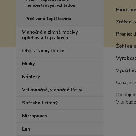
menčestrovým vzhľadom
Hmotnos
Prešívaná teplákovina
Zrážanli
Vianočné a zimné motívy
Pranie:
d
úpletov a teplákovín
Žehlenie
Obojstranný fleece
Výrobca:
Minky
Využitie:
Náplety
Cena je 
Veľkonočné, vianočné látky
Do objedn
V prípade
Softshell zimný
Micropeach
Ľan