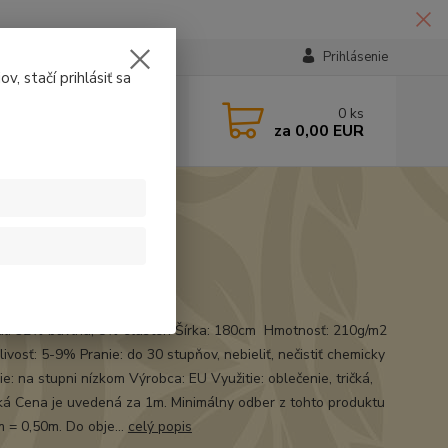
Prihlásenie
v, stačí prihlásiť sa
224331
0
ks
za
0,00 EUR
14:30
t
ál: 92% bavlna, 8% elasten Šírka: 180cm Hmotnosť: 210g/m2
ivosť: 5-9% Pranie: do 30 stupňov, nebieliť, nečistiť chemicky
e: na stupni nízkom Výrobca: EU Využitie: oblečenie, tričká,
á Cena je uvedená za 1m. Minimálny odber z tohto produktu
m = 0,50m. Do obje...
celý popis