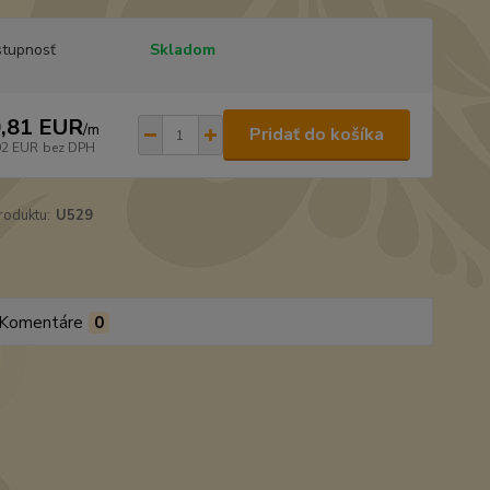
tupnosť
Skladom
,81 EUR
/
m
Pridať do košíka
92 EUR
bez DPH
roduktu:
U529
Komentáre
0