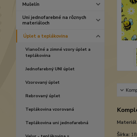
Mušelín
Uni jednofarebné na rôznych
materiáloch
Úplet a teplákovina
Vianočné a zimné vzory úplet a
teplákovina
Jednofarebný UNI úplet
Vzorovaný úplet
Kompl
Rebrovaný úplet
Komple
Teplákovina vzorovaná
Materiál
Teplákovina uni jednofarebná
Šírka:
18
Velur - teplákovina s