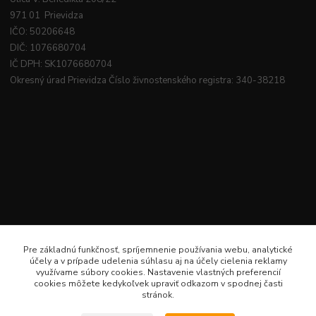
971 01 Prievidza
IČO: 50206648
DIČ: 1076680704
IČ DPH: SK1076680704
Okresný úrad Prievidza Číslo živnostenského registra: 340-38218
Pre základnú funkčnosť, spríjemnenie používania webu, analytické
účely a v prípade udelenia súhlasu aj na účely cielenia reklamy
využívame súbory cookies. Nastavenie vlastných preferencií
cookies môžete kedykoľvek upraviť odkazom v spodnej časti
stránok.