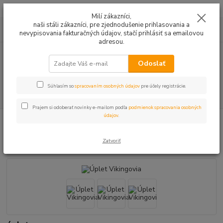
Mušelín v rôznych farbách a vzoroch na letné odevy, či pončá
Milí zákazníci,
naši stáli zákazníci, pre zjednodušenie prihlasovania a
0
ks
0949224331
za
0,00 EUR
nevypisovania fakturačných údajov, stačí prihlásiť sa emailovou
9:00 -14:30
adresou.
Menu
Odoslať
Súhlasím so
spracovaním osobných údajov
pre účely registrácie.
Hľadať
Prajem si odoberať novinky e-mailom podľa
podmienok spracovania osobných
údajov
.
Úvod
Úplet a teplákovina
Úplet Vikingovia
Úplet Vikingovia
Zatvoriť