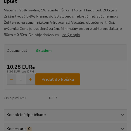
úplet
Materiál: 95% bavlna, 5% elasten Šírka: 145 cm Hmotnosť: 200g/m2
Zrážanlivosť: 5-9% Pranie: do 30 stupňov, nebieliť, nečistiť chemicky
Žehlenie: na stupni nízkom Výrobca: EU Využitie: oblečenie, tričká,
pyžamká Cena je uvedená za 1m. Minimálny odber z tohto produktu je
50cm = 0,50m. Do objednávky za...
celý popis
Dostupnosť
Skladom
10,28 EUR
/
m
8,36 EUR
bez DPH
Pridať do košíka
Číslo produktu:
U356
Kompletné špecifikácie
Komentáre
0