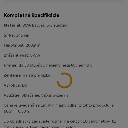
Kompletné špecifikácie
Materiál:
95% bavlna, 5% elasten
Šírka:
145 cm
2
Hmotnosť:
200g/m
Zrážanlivosť:
5-9%
Pranie:
do 30 stupňov, nebieliť, nečistiť chemicky
Žehlenie:
na stupni nízkom
Výrobca:
EU
Využitie:
oblečenie, tričká, pyžamká
Cena je uvedená za 1m. Minimálny odber z tohto produktu je
50cm = 0,50m.
Do objednávky zadávajte rozmer na celých 10 centimetrov, tz.
číslo s max. jedným desatinným miestom.