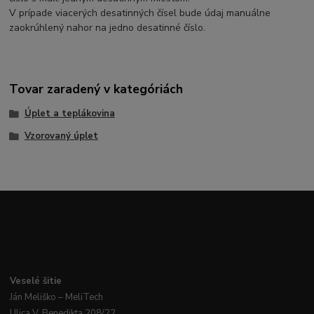
V prípade viacerých desatinných čísel bude údaj manuálne
zaokrúhlený nahor na jedno desatinné číslo.
Tovar zaradený v kategóriách
Úplet a teplákovina
Vzorovaný úplet
Veselé
šitie
Ján
Meliško
– MeliTech
Ulica V. Benedikta 208/22