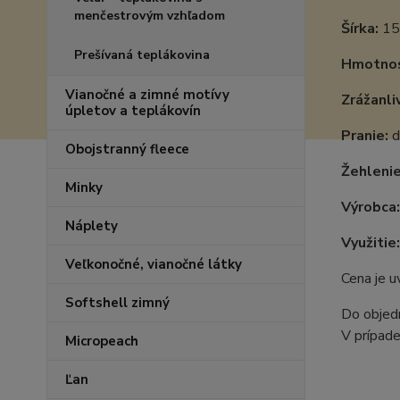
menčestrovým vzhľadom
Šírka:
15
Prešívaná teplákovina
Hmotnos
Vianočné a zimné motívy
Zrážanli
úpletov a teplákovín
Pranie:
d
Obojstranný fleece
Žehlenie
Minky
Výrobca
Náplety
Využitie:
Veľkonočné, vianočné látky
Cena je 
Softshell zimný
Do objedn
V prípade
Micropeach
Ľan