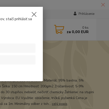
Prihlásenie
v, stačí prihlásiť sa
224331
0
ks
za
0,00 EUR
14:30
t
má atest pre deti do 3 rokov. Materiál: 95% bavlna, 5%
n Šírka: 150 cm Hmotnosť: 200g/m2 Zrážanlivosť: 5-9%
 do 30 stupňov, nebieliť, nečistiť chemicky Žehlenie: na stupni
 Výrobca: EU Využitie: oblečenie, tričká, pyžamká Cena je
á za 1m. Minimálny odber z toh...
celý popis