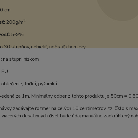
0 cm
2
ť:
200g/m
vosť:
5-9%
o 30 stupňov, nebieliť, nečistiť chemicky
:
na stupni nízkom
:
EU
oblečenie, tričká, pyžamká
uvedená za 1m. Minimálny odber z tohto produktu je 50cm = 0,5
ávky zadávajte rozmer na celých 10 centimetrov, tz. číslo s m
 viacerých desatinných čísel bude údaj manuálne zaokrúhlený naho