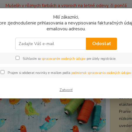
Mušelín v rôznych farbách a vzoroch na letné odevy, či pončá
ajov
Kontakty
Milí zákazníci,
, pre zjednodušenie prihlasovania a nevypisovania fakturačných údajo
emailovou adresou.
0949
Hľadať
9:00 -
Odoslať
Súhlasím so
spracovaním osobných údajov
pre účely registrácie.
plet a teplákovina
Úplet Vtáčiky na jeans
t Vtáčiky na jeans
Prajem si odoberať novinky e-mailom podľa
podmienok spracovania osobných údajov
.
úple
Zatvoriť
Látka 
elaste
Pranie:
nízkom
uveden