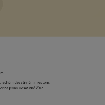
0m.
ax. jedným desatinným miestom.
r na jedno desatinné číslo.