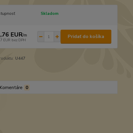
tupnosť
Skladom
,76 EUR
/
m
Pridať do košíka
37 EUR
bez DPH
roduktu:
U447
Komentáre
0