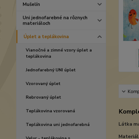
Mušelín
Uni jednofarebné na rôznych
materiáloch
Úplet a teplákovina
Vianočné a zimné vzory úplet a
teplákovina
Jednofarebný UNI úplet
Vzorovaný úplet
Kompl
Rebrovaný úplet
Komple
Teplákovina vzorovaná
Látka má
Teplákovina uni jednofarebná
Materiál
Velur - teplákovina s