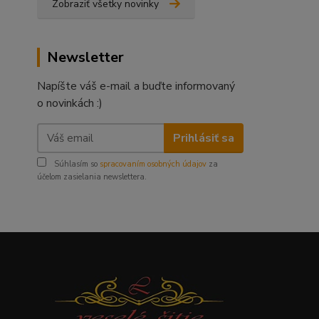
Zobraziť všetky novinky
Newsletter
Napíšte váš e-mail a buďte informovaný
o novinkách :)
Prihlásiť sa
Súhlasím so
spracovaním osobných údajov
za
účelom zasielania newslettera.