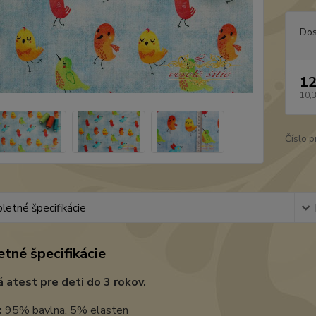
Dos
12
10,
Číslo p
etné špecifikácie
tné špecifikácie
 atest pre deti do 3 rokov.
:
95% bavlna, 5% elasten