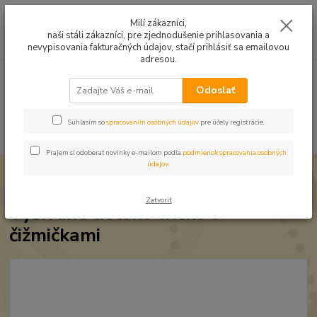
Mušelín v rôznych farbách a vzoroch na letné odevy, či pončá
Milí zákazníci,
naši stáli zákazníci, pre zjednodušenie prihlasovania a
0
ks
0949224331
za
0,00 EUR
nevypisovania fakturačných údajov, stačí prihlásiť sa emailovou
9:00 -14:30
adresou.
Menu
Odoslať
Súhlasím so
spracovaním osobných údajov
pre účely registrácie.
Hľadať
Prajem si odoberať novinky e-mailom podľa
podmienok spracovania osobných
údajov
.
Úvod
Vyšívané tričká
Ľudové výšivky
Vyšívané detské tričko s
čižmičkami
Zatvoriť
Vyšívané detské tričko s
čižmičkami