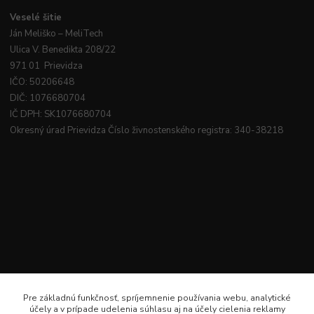
Veselé
šitie
Ján
Meliško
– MeliTech
Ulica V. Benedikta 208/22
971 01 Prievidza
IČO: 50206648
DIČ: 1076680704
IČ DPH: SK1076680704
Okresný úrad Prievidza Číslo živnostenského registra: 340-38218
Pre základnú funkčnosť, spríjemnenie používania webu, analytické
účely a v prípade udelenia súhlasu aj na účely cielenia reklamy