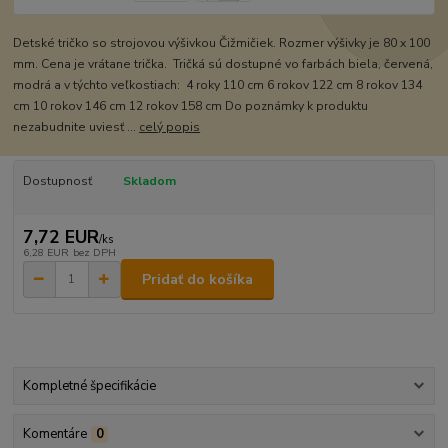
Detské tričko so strojovou výšivkou Čižmičiek. Rozmer výšivky je 80 x 100
mm. Cena je vrátane trička. Tričká sú dostupné vo farbách biela, červená,
modrá a v týchto veľkostiach: 4 roky 110 cm 6 rokov 122 cm 8 rokov 134
cm 10 rokov 146 cm 12 rokov 158 cm Do poznámky k produktu
nezabudnite uviesť ...
celý popis
Dostupnosť
Skladom
7,72 EUR
/
ks
6,28 EUR
bez DPH
Pridať do košíka
Kompletné špecifikácie
Komentáre
0