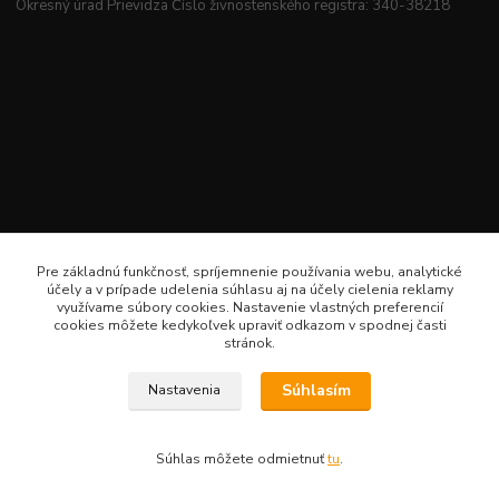
Okresný úrad Prievidza Číslo živnostenského registra: 340-38218
Pre základnú funkčnosť, spríjemnenie používania webu, analytické
účely a v prípade udelenia súhlasu aj na účely cielenia reklamy
využívame súbory cookies. Nastavenie vlastných preferencií
cookies môžete kedykoľvek upraviť odkazom v spodnej časti
stránok.
Súhlasím
Nastavenia
Veselé šitie · Všetky práva sú rezervované · Web: www.veselesitie.sk · E-Mail:
lenkameliskovapd@gmail.com · Hotline: Lenka Melišková 0949 224 331
Súhlas môžete odmietnuť
tu
.
Vytvorené na
Eshop-rychlo.sk