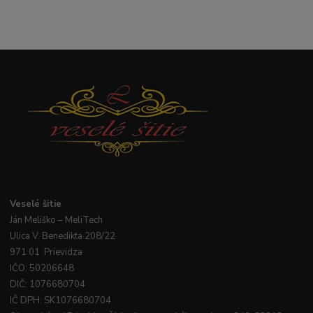
Veselé
šitie
Ján
Meliško
– MeliTech
Ulica V. Benedikta 208/22
971 01 Prievidza
IČO: 50206648
DIČ: 1076680704
IČ DPH: SK1076680704