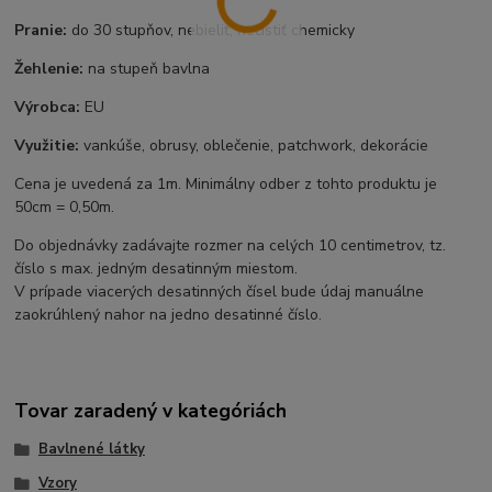
Pranie:
do 30 stupňov, nebieliť, nečistiť chemicky
Žehlenie:
na stupeň bavlna
Výrobca:
EU
Využitie:
vankúše, obrusy, oblečenie, patchwork, dekorácie
Cena je uvedená za 1m. Minimálny odber z tohto produktu je
50cm = 0,50m.
Do objednávky zadávajte rozmer na celých 10 centimetrov, tz.
číslo s max. jedným desatinným miestom.
V prípade viacerých desatinných čísel bude údaj manuálne
zaokrúhlený nahor na jedno desatinné číslo.
Tovar zaradený v kategóriách
Bavlnené látky
Vzory