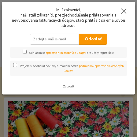
Mušelín v rôznych farbách a vzoroch na letné odevy, či pončá
Milí zákazníci,
naši stáli zákazníci, pre zjednodušenie prihlasovania a
0
ks
0949224331
za
0,00 EUR
nevypisovania fakturačných údajov, stačí prihlásiť sa emailovou
9:00 -14:30
adresou.
Menu
Odoslať
Súhlasím so
spracovaním osobných údajov
pre účely registrácie.
Hľadať
Prajem si odoberať novinky e-mailom podľa
podmienok spracovania osobných
údajov
.
Úvod
Bavlnené látky
Bavlna Kvietky farebný plnomix
Bavlna Kvietky farebný plnomix
Zatvoriť