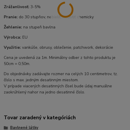
Zrážanlivosť:
3-5%
Pranie:
do 30 stupňov, nebieliť, nečistiť chemicky
Žehlenie:
na stupeň bavlna
Výrobca:
EU
Využitie:
vankúše, obrusy, oblečenie, patchwork, dekorácie
Cena je uvedená za 1m. Minimálny odber z tohto produktu je
50cm = 0,50m.
Do objednávky zadávajte rozmer na celých 10 centimetrov, tz.
číslo s max. jedným desatinným miestom.
V prípade viacerých desatinných čísel bude údaj manuálne
zaokrúhlený nahor na jedno desatinné číslo.
Tovar zaradený v kategóriách
Bavlnené látky