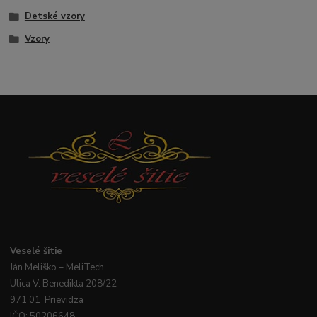
Detské vzory
Vzory
Veselé
šitie
Ján
Meliško
– MeliTech
Ulica V. Benedikta 208/22
971 01 Prievidza
IČO: 50206648