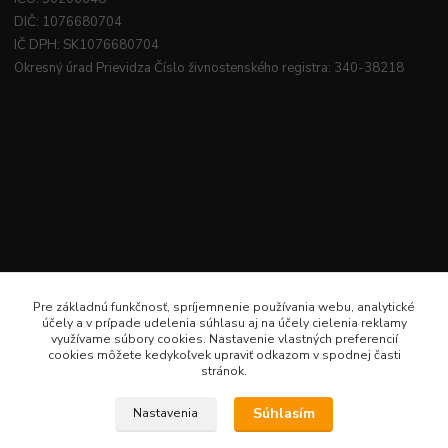
DIČ: 1076680704
IČ DPH: SK1076680704
Okresný úrad Prievidza Číslo živnostenského registra: 340-38218
Pre základnú funkčnosť, spríjemnenie používania webu, analytické
účely a v prípade udelenia súhlasu aj na účely cielenia reklamy
využívame súbory cookies. Nastavenie vlastných preferencií
cookies môžete kedykoľvek upraviť odkazom v spodnej časti
stránok.
Súhlasím
Nastavenia
Veselé šitie · Všetky práva sú rezervované · Web: www.veselesitie.sk · E-Mail: