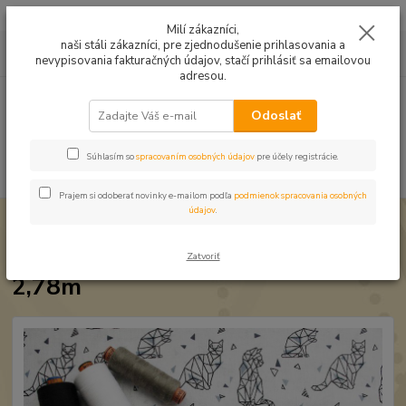
Mušelín v rôznych farbách a vzoroch na letné odevy, či pončá
Milí zákazníci,
naši stáli zákazníci, pre zjednodušenie prihlasovania a
0
ks
0949224331
za
0,00 EUR
nevypisovania fakturačných údajov, stačí prihlásiť sa emailovou
9:00 -14:30
adresou.
Menu
Odoslať
Súhlasím so
spracovaním osobných údajov
pre účely registrácie.
Hľadať
Prajem si odoberať novinky e-mailom podľa
podmienok spracovania osobných
údajov
.
Úvod
Bavlnené látky
Bavlna Origami - mačky len 2,78m
Bavlna Origami - mačky len
Zatvoriť
2,78m