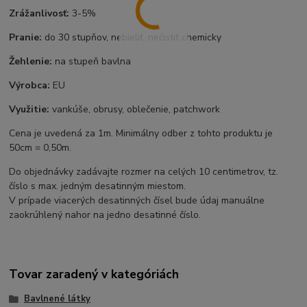
Zrážanlivosť:
3-5%
Pranie:
do 30 stupňov, nebieliť, nečistiť chemicky
Žehlenie:
na stupeň bavlna
Výrobca:
EU
Využitie:
vankúše, obrusy, oblečenie, patchwork
Cena je uvedená za 1m. Minimálny odber z tohto produktu je
50cm = 0,50m.
Do objednávky zadávajte rozmer na celých 10 centimetrov, tz.
číslo s max. jedným desatinným miestom.
V prípade viacerých desatinných čísel bude údaj manuálne
zaokrúhlený nahor na jedno desatinné číslo.
Tovar zaradený v kategóriách
Bavlnené látky