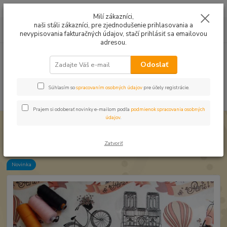
Mušelín v rôznych farbách a vzoroch na letné odevy, či pončá
Milí zákazníci,
naši stáli zákazníci, pre zjednodušenie prihlasovania a
0
ks
0949224331
za
0,00 EUR
nevypisovania fakturačných údajov, stačí prihlásiť sa emailovou
9:00 -14:30
adresou.
Menu
Odoslať
Súhlasím so
spracovaním osobných údajov
pre účely registrácie.
Hľadať
Prajem si odoberať novinky e-mailom podľa
podmienok spracovania osobných
údajov
.
Úvod
Bavlnené látky
Bavlna Paríž oranžový
Bavlna Paríž oranžový
Zatvoriť
Novinka