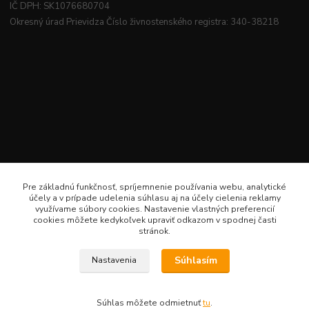
IČ DPH: SK1076680704
Okresný úrad Prievidza Číslo živnostenského registra: 340-38218
Pre základnú funkčnosť, spríjemnenie používania webu, analytické
účely a v prípade udelenia súhlasu aj na účely cielenia reklamy
využívame súbory cookies. Nastavenie vlastných preferencií
cookies môžete kedykoľvek upraviť odkazom v spodnej časti
stránok.
Súhlasím
Nastavenia
Veselé šitie · Všetky práva sú rezervované · Web: www.veselesitie.sk · E-Mail:
lenkameliskovapd@gmail.com · Hotline: Lenka Melišková 0949 224 331
Súhlas môžete odmietnuť
tu
.