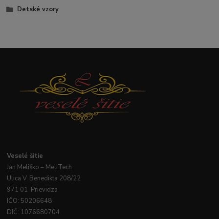
Detské vzory
Veselé
šitie
Ján
Meliško
– MeliTech
Ulica V. Benedikta 208/22
971 01 Prievidza
IČO: 50206648
DIČ: 1076680704