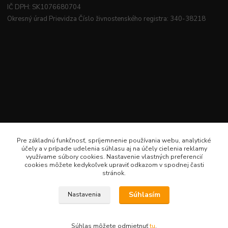
IČ DPH: SK1076680704
Okresný úrad Prievidza Číslo živnostenského registra: 340-38218
Pre základnú funkčnosť, spríjemnenie používania webu, analytické
účely a v prípade udelenia súhlasu aj na účely cielenia reklamy
využívame súbory cookies. Nastavenie vlastných preferencií
cookies môžete kedykoľvek upraviť odkazom v spodnej časti
stránok.
Súhlasím
Nastavenia
Veselé šitie · Všetky práva sú rezervované · Web: www.veselesitie.sk · E-Mail:
lenkameliskovapd@gmail.com · Hotline: Lenka Melišková 0949 224 331
Súhlas môžete odmietnuť
tu
.