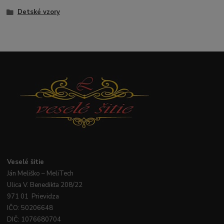
Detské vzory
Veselé
šitie
Ján
Meliško
– MeliTech
Ulica V. Benedikta 208/22
971 01 Prievidza
IČO: 50206648
DIČ: 1076680704