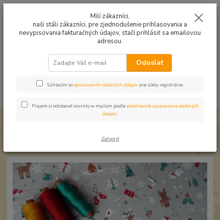
Mušelín v rôznych farbách a vzoroch na letné odevy, či pončá
Milí zákazníci,
naši stáli zákazníci, pre zjednodušenie prihlasovania a
0
ks
0949224331
za
0,00 EUR
nevypisovania fakturačných údajov, stačí prihlásiť sa emailovou
9:00 -14:30
adresou.
Menu
Odoslať
Súhlasím so
spracovaním osobných údajov
pre účely registrácie.
Hľadať
Prajem si odoberať novinky e-mailom podľa
podmienok spracovania osobných
údajov
.
Úvod
Veľkonočné, vianočné látky
Bavlna Vianočná Detská na sivej
Bavlna Vianočná Detská na sivej
Zatvoriť