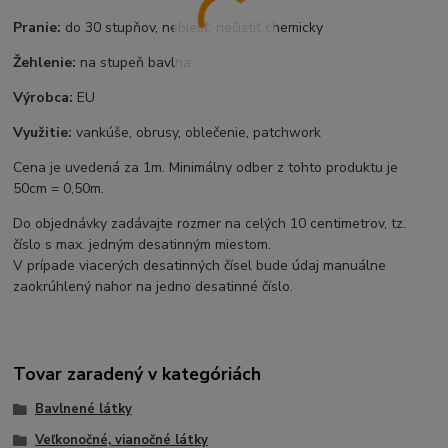
Pranie:
do 30 stupňov, nebieliť, nečistiť chemicky
Žehlenie:
na stupeň bavlna
Výrobca:
EU
Využitie:
vankúše, obrusy, oblečenie, patchwork
Cena je uvedená za 1m. Minimálny odber z tohto produktu je
50cm = 0,50m.
Do objednávky zadávajte rozmer na celých 10 centimetrov, tz.
číslo s max. jedným desatinným miestom.
V prípade viacerých desatinných čísel bude údaj manuálne
zaokrúhlený nahor na jedno desatinné číslo.
Tovar zaradený v kategóriách
Bavlnené látky
Veľkonočné, vianočné látky