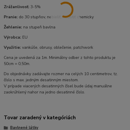
Zrážanlivosť:
3-5%
Pranie:
do 30 stupňov, nebieliť, nečistiť chemicky
Žehlenie:
na stupeň bavlna
Výrobca:
EU
Využitie:
vankúše, obrusy, oblečenie, patchwork
Cena je uvedená za 1m. Minimálny odber z tohto produktu je
50cm = 0,50m.
Do objednávky zadávajte rozmer na celých 10 centimetrov, tz.
číslo s max. jedným desatinným miestom.
V prípade viacerých desatinných čísel bude údaj manuálne
zaokrúhlený nahor na jedno desatinné číslo.
Tovar zaradený v kategóriách
Bavlnené látky