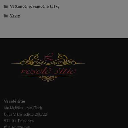
Veľkonočné, vianočné látky
Vzory
Veselé
šitie
Ján
Meliško
– MeliTech
Ulica V. Benedikta 208/22
971 01 Prievidza
IČO: 50206648