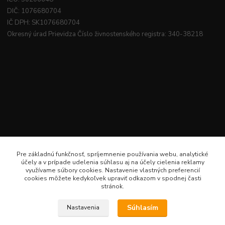
DIČ: 1076680704
IČ DPH: SK1076680704
Okresný úrad Prievidza Číslo živnostenského registra: 340-38218
Pre základnú funkčnosť, spríjemnenie používania webu, analytické
účely a v prípade udelenia súhlasu aj na účely cielenia reklamy
využívame súbory cookies. Nastavenie vlastných preferencií
cookies môžete kedykoľvek upraviť odkazom v spodnej časti
stránok.
Súhlasím
Nastavenia
Veselé šitie · Všetky práva sú rezervované · Web: www.veselesitie.sk · E-Mail: