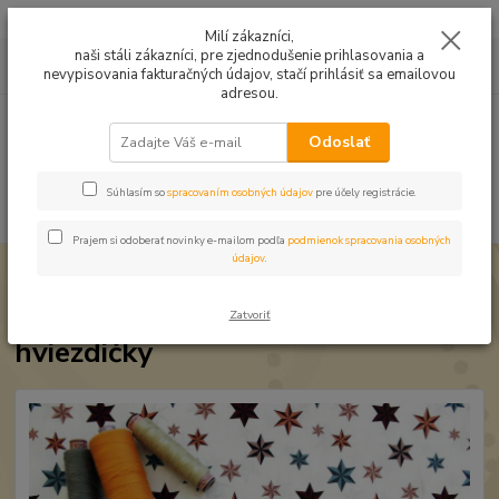
Mušelín v rôznych farbách a vzoroch na letné odevy, či pončá
Milí zákazníci,
naši stáli zákazníci, pre zjednodušenie prihlasovania a
0
ks
0949224331
za
0,00 EUR
nevypisovania fakturačných údajov, stačí prihlásiť sa emailovou
9:00 -14:30
adresou.
Menu
Odoslať
Súhlasím so
spracovaním osobných údajov
pre účely registrácie.
Hľadať
Prajem si odoberať novinky e-mailom podľa
podmienok spracovania osobných
údajov
.
Úvod
Veľkonočné, vianočné látky
Bavlna Vianočná Moderná hviezdičky
Bavlna Vianočná Moderná
Zatvoriť
hviezdičky