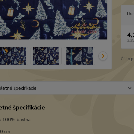
Dos
4,
3,3
Číslo p
etné špecifikácie
tné špecifikácie
:
100% bavlna
0 cm