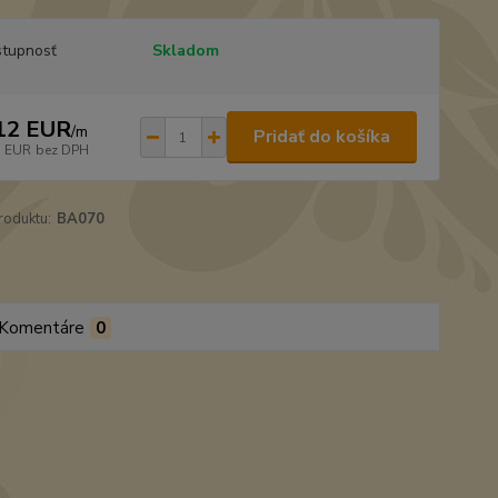
tupnosť
Skladom
12 EUR
/
m
Pridať do košíka
5 EUR
bez DPH
roduktu:
BA070
Komentáre
0