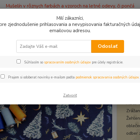
Mušelín v rôznych farbách a vzoroch na letné odevy, či pončá
ajov
Kontakty
Milí zákazníci,
, pre zjednodušenie prihlasovania a nevypisovania fakturačných údajo
emailovou adresou.
0949
Hľadať
9:00 -
Odoslať
Súhlasím so
spracovaním osobných údajov
pre účely registrácie.
avlnené látky
Bavlna Vianočné stromčeky séria biele na modrej
na Vianočné stromčeky séria bie
Prajem si odoberať novinky e-mailom podľa
podmienok spracovania osobných údajov
.
bavl
Zatvoriť
Materi
Zrážanl
Žehlen
obleče
odber 