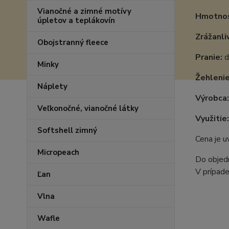
Vianočné a zimné motívy
Hmotnos
úpletov a teplákovín
Zrážanli
Obojstranný fleece
Pranie:
d
Minky
Žehlenie
Náplety
Výrobca:
Veľkonočné, vianočné látky
Využitie:
Softshell zimný
Cena je 
Micropeach
Do objedn
V prípade
Ľan
Vlna
Wafle