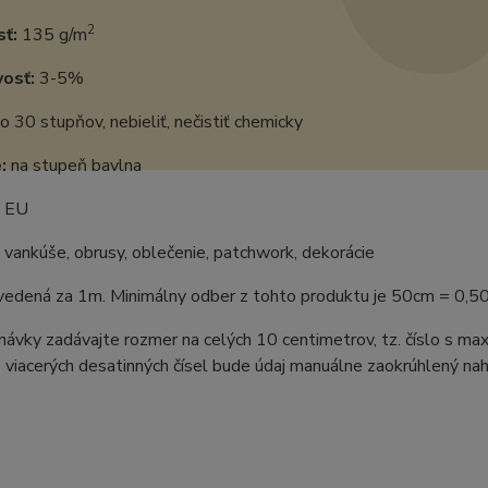
2
ť:
135 g/m
vosť:
3-5%
o 30 stupňov, nebieliť, nečistiť chemicky
:
na stupeň bavlna
EU
vankúše, obrusy, oblečenie, patchwork, dekorácie
uvedená za 1m. Minimálny odber z tohto produktu je 50cm = 0,5
ávky zadávajte rozmer na celých 10 centimetrov, tz. číslo s m
 viacerých desatinných čísel bude údaj manuálne zaokrúhlený naho