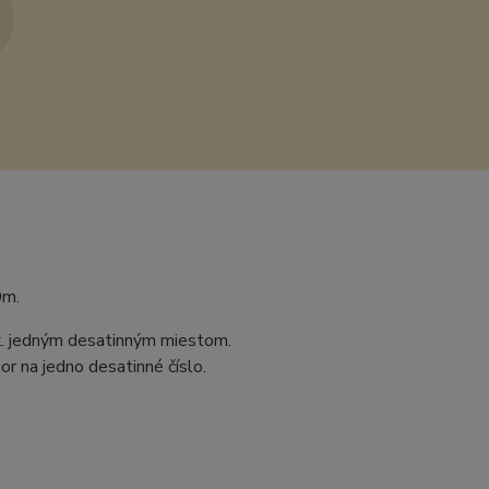
0m.
ax. jedným desatinným miestom.
r na jedno desatinné číslo.