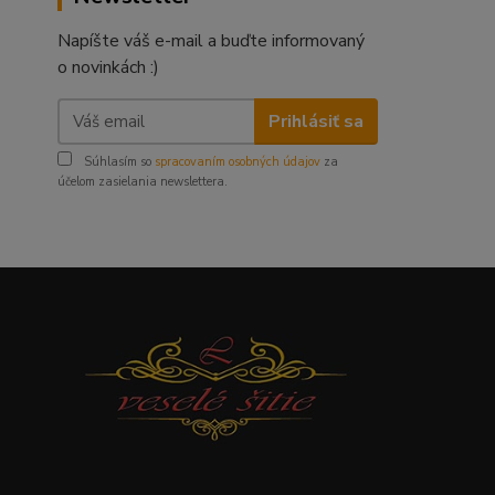
Napíšte váš e-mail a buďte informovaný
o novinkách :)
Prihlásiť sa
Súhlasím so
spracovaním osobných údajov
za
účelom zasielania newslettera.