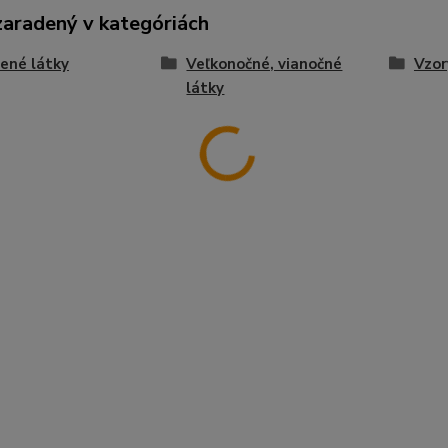
zaradený v kategóriách
ené látky
Veľkonočné, vianočné
Vzor
látky