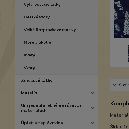
Vyfarbovacie látky
Detské vzory
Veľké Rozprávkové motívy
More a okolie
Kvety
Vzory
Zmesové látky
Kompl
Mušelín
Komple
Uni jednofarebné na rôznych
materiáloch
Materiál
Úplet a teplákovina
Šírka:
16