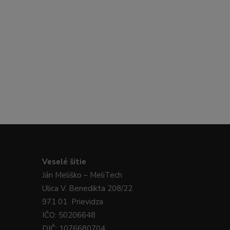
Veselé
šitie
Ján
Meliško
– MeliTech
Ulica V. Benedikta 208/22
971 01 Prievidza
IČO: 50206648
DIČ: 1076680704