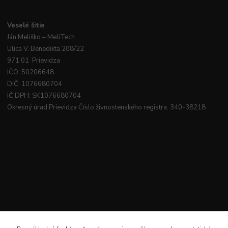
Veselé
šitie
Ján
Meliško
– MeliTech
Ulica V. Benedikta 208/22
971 01 Prievidza
IČO: 50206648
DIČ: 1076680704
IČ DPH: SK1076680704
Okresný úrad Prievidza Číslo živnostenského registra: 340-38218