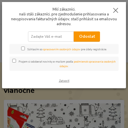
Mušelín v rôznych farbách a vzoroch na letné odevy, či pončá
Milí zákazníci,
naši stáli zákazníci, pre zjednodušenie prihlasovania a
0
ks
0949224331
za
0,00 EUR
nevypisovania fakturačných údajov, stačí prihlásiť sa emailovou
9:00 -14:30
adresou.
Menu
Odoslať
Súhlasím so
spracovaním osobných údajov
pre účely registrácie.
Hľadať
Prajem si odoberať novinky e-mailom podľa
podmienok spracovania osobných
údajov
.
Úvod
Bavlnené látky
Bavlna Vyfarbovacia soby vianočné
Bavlna Vyfarbovacia soby
Zatvoriť
vianočné