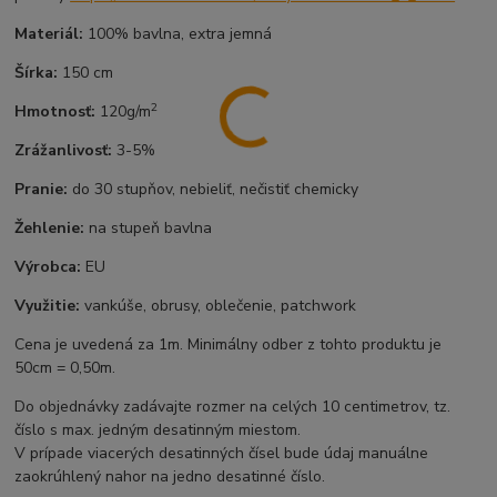
Materiál:
100% bavlna, extra jemná
Šírka:
150 cm
2
Hmotnosť:
120g/m
Zrážanlivosť:
3-5%
Pranie:
do 30 stupňov, nebieliť, nečistiť chemicky
Žehlenie:
na stupeň bavlna
Výrobca:
EU
Využitie:
vankúše, obrusy, oblečenie, patchwork
Cena je uvedená za 1m. Minimálny odber z tohto produktu je
50cm = 0,50m.
Do objednávky zadávajte rozmer na celých 10 centimetrov, tz.
číslo s max. jedným desatinným miestom.
V prípade viacerých desatinných čísel bude údaj manuálne
zaokrúhlený nahor na jedno desatinné číslo.