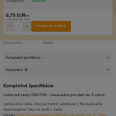
Dostupnosť
Skladom
6,70 EUR
/
m
5,45 EUR
bez DPH
Pridať do košíka
Číslo produktu:
BA064
Kompletné špecifikácie
Komentáre
0
Kompletné špecifikácie
Látka má testy ÖKOTEX – nezávadná pre deti do 3 rokov
Ľahká letná látka, ktorú je možné vymaľovať :) Na maľovanie
doporučujeme fixky na textil z našej
ponuky
https://www.veselesitie.sk/Fixky-na-textil-c28_0_1.htm