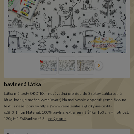
bavlnená látka
Látka má testy ÖKOTEX – nezávadná pre deti do 3 rokov Ľahká letná
látka, ktorú je možné vymaľovať :) Na maľovanie doporučujeme fixky na
textil z našej ponuky https://www.veselesitie.sk/Fixky-na-textil-
c28_0_1.htm Materiál: 100% bavlna, extra jemná Šírka: 150 cm Hmotnosť:
120g/m2 Zrážanlivosť: 3...
celý popis