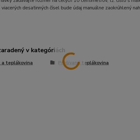
ávky zadávajte rozmer na celých 10 centimetrov, tz. číslo s m
 viacerých desatinných čísel bude údaj manuálne zaokrúhlený naho
zaradený v kategóriách
 a teplákovina
Prešívaná teplákovina