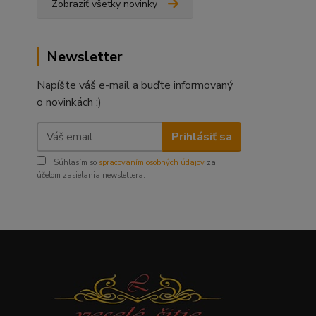
Zobraziť všetky novinky
Newsletter
Napíšte váš e-mail a buďte informovaný
o novinkách :)
Prihlásiť sa
Súhlasím so
spracovaním osobných údajov
za
účelom zasielania newslettera.