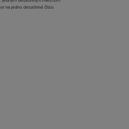
ax. jedným desatinným miestom.
r na jedno desatinné číslo.