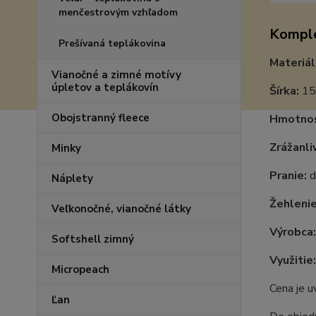
menčestrovým vzhľadom
Komple
Prešívaná teplákovina
Materiál
Vianočné a zimné motívy
úpletov a teplákovín
Šírka:
15
Obojstranný fleece
Hmotnos
Zrážanli
Minky
Pranie:
d
Náplety
Žehlenie
Veľkonočné, vianočné látky
Výrobca:
Softshell zimný
Využitie:
Micropeach
Cena je 
Ľan