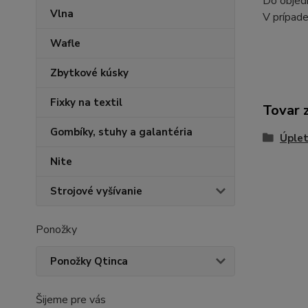
Do objedn
Vlna
V prípade
Wafle
Zbytkové kúsky
Fixky na textil
Tovar 
Gombíky, stuhy a galantéria
Úplet
Nite
Strojové vyšívanie
Ponožky
Ponožky Qtinca
Šijeme pre vás