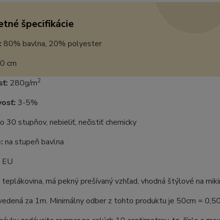
tné špecifikácie
:
80% bavlna, 20% polyester
0 cm
2
ť:
280g/m
vosť:
3-5%
o 30 stupňov, nebieliť, nečistiť chemicky
:
na stupeň bavlna
EU
teplákovina, má pekný prešívaný vzhľad, vhodná štýlové na mikin
uvedená za 1m. Minimálny odber z tohto produktu je 50cm = 0,5