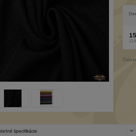
Dos
15
12,
Číslo p
etné špecifikácie