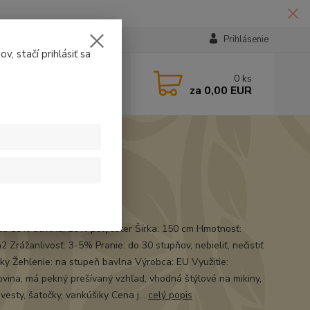
Prihlásenie
v, stačí prihlásiť sa
224331
0
ks
za
0,00 EUR
14:30
ívaná teplákovina
ál: 80% bavlna, 20% polyester Šírka: 150 cm Hmotnosť:
 Zrážanlivosť: 3-5% Pranie: do 30 stupňov, nebieliť, nečistiť
ky Žehlenie: na stupeň bavlna Výrobca: EU Využitie:
ovina, má pekný prešívaný vzhľad, vhodná štýlové na mikiny,
vesty, šatočky, vankúšiky Cena j...
celý popis