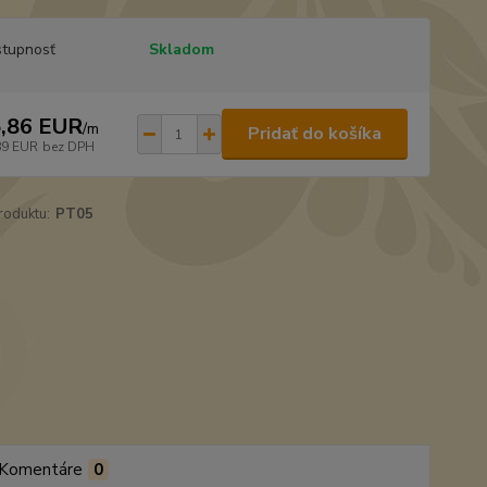
tupnosť
Skladom
,86 EUR
/
m
Pridať do košíka
89 EUR
bez DPH
roduktu:
PT05
Komentáre
0