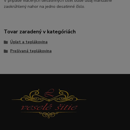
V prípade viacerých desatinných čísel bude údaj manuálne
zaokrúhlený nahor na jedno desatinné číslo.
Tovar zaradený v kategóriách
Úplet a teplákovina
Prešívaná teplákovina