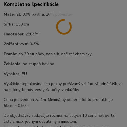
Kompletné špecifikácie
Materiál:
80% bavlna, 20% polyester
Šírka:
150 cm
2
Hmotnosť:
280g/m
Zrážanlivosť:
3-5%
Pranie:
do 30 stupňov, nebieliť, nečistiť chemicky
Žehlenie:
na stupeň bavlna
Výrobca:
EU
Využitie:
teplákovina, má pekný prešívaný vzhľad, vhodná štýlové
na mikiny, bundy, vesty, šatočky, vankúšiky
Cena je uvedená za 1m. Minimálny odber z tohto produktu je
50cm = 0,50m.
Do objednávky zadávajte rozmer na celých 10 centimetrov, tz.
číslo s max. jedným desatinným miestom.