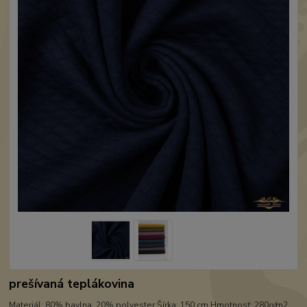
prešívaná teplákovina
Materiál: 80% bavlna, 20% polyester Šírka: 150 cm Hmotnosť: 280g/m2