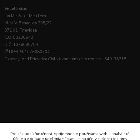
Veselé
šitie
Ján
Meliško
– MeliTech
Ulica V. Benedikta 208/22
971 01 Prievidza
IČO: 50206648
DIČ: 1076680704
IČ DPH: SK1076680704
Okresný úrad Prievidza Číslo živnostenského registra: 340-38218
Pre základnú funkčnosť, spríjemnenie používania webu, analytické
účely a v prípade udelenia súhlasu aj na účely cielenia reklamy