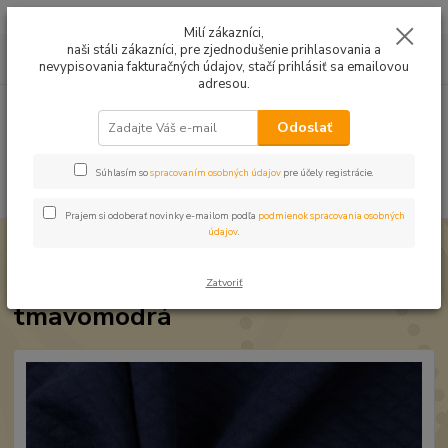
Mušelín v rôznych farbách a vzoroch na letné odevy, či pončá
Milí zákazníci,
naši stáli zákazníci, pre zjednodušenie prihlasovania a
0
ks
0949224331
za
0,00 EUR
nevypisovania fakturačných údajov, stačí prihlásiť sa emailovou
9:00 -14:30
adresou.
Menu
Odoslať
Súhlasím so
spracovaním osobných údajov
pre účely registrácie.
Hľadať
Prajem si odoberať novinky e-mailom podľa
podmienok spracovania osobných
údajov
.
Úvod
Úplet a teplákovina
Prešívaná teplákovina tmavomodrá
Prešívaná teplákovina
Zatvoriť
tmavomodrá