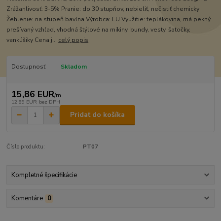
Zrážanlivosť: 3-5% Pranie: do 30 stupňov, nebieliť, nečistiť chemicky
Žehlenie: na stupeň bavlna Výrobca: EU Využitie: teplákovina, má pekný
prešívaný vzhľad, vhodná štýlové na mikiny, bundy, vesty, šatočky,
vankúšiky Cena j...
celý popis
Dostupnosť
Skladom
15,86 EUR
/
m
12,89 EUR
bez DPH
Pridať do košíka
Číslo produktu:
PT07
Kompletné špecifikácie
Komentáre
0