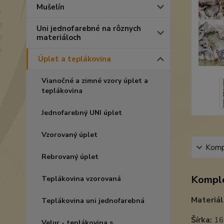
Mušelín
Uni jednofarebné na rôznych
materiáloch
Úplet a teplákovina
Vianočné a zimné vzory úplet a
teplákovina
Jednofarebný UNI úplet
Vzorovaný úplet
Kompl
Rebrovaný úplet
Komple
Teplákovina vzorovaná
Materiál
Teplákovina uni jednofarebná
Šírka:
16
Velur - teplákovina s