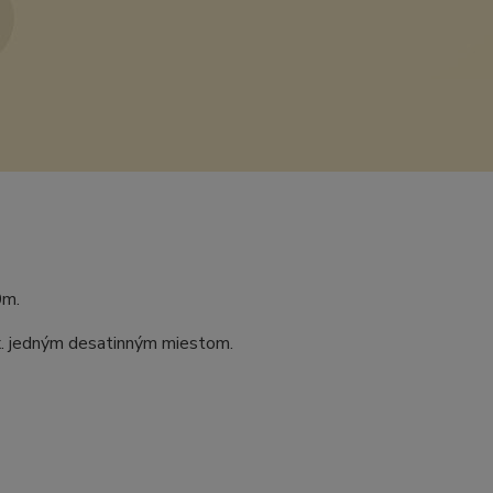
0m.
ax. jedným desatinným miestom.