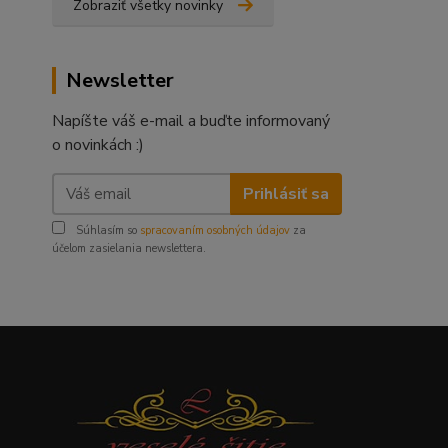
Zobraziť všetky novinky
Newsletter
Napíšte váš e-mail a buďte informovaný
o novinkách :)
Prihlásiť sa
Súhlasím so
spracovaním osobných údajov
za
účelom zasielania newslettera.