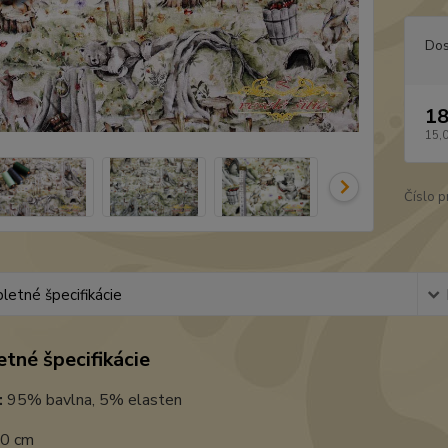
Dos
18
15,
Číslo p
etné špecifikácie
tné špecifikácie
:
95% bavlna, 5% elasten
0 cm