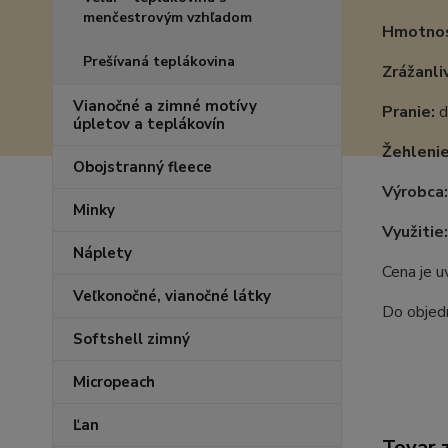
menčestrovým vzhľadom
Hmotnos
Prešívaná teplákovina
Zrážanli
Vianočné a zimné motívy
Pranie:
d
úpletov a teplákovín
Žehlenie
Obojstranný fleece
Výrobca:
Minky
Využitie:
Náplety
Cena je 
Veľkonočné, vianočné látky
Do objedn
Softshell zimný
Micropeach
Ľan
Tovar 