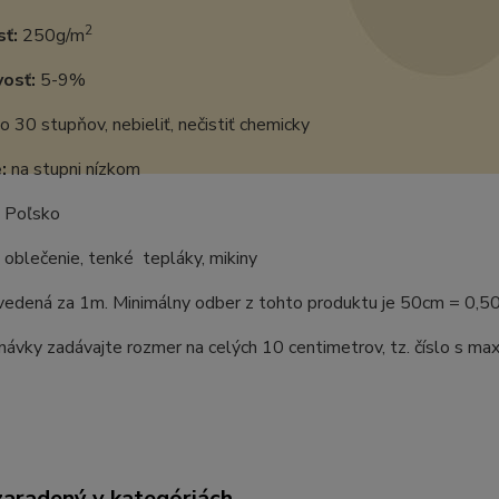
2
ť:
250g/m
vosť:
5-9%
o 30 stupňov, nebieliť, nečistiť chemicky
:
na stupni nízkom
Poľsko
oblečenie, tenké tepláky, mikiny
uvedená za 1m. Minimálny odber z tohto produktu je 50cm = 0,5
ávky zadávajte rozmer na celých 10 centimetrov, tz. číslo s m
zaradený v kategóriách