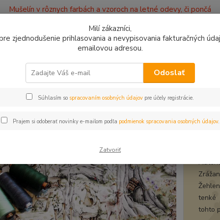
Mušelín v rôznych farbách a vzoroch na letné odevy, či pončá
ajov
Kontakty
Milí zákazníci,
, pre zjednodušenie prihlasovania a nevypisovania fakturačných údajo
emailovou adresou.
0949
Hľadať
9:00 -
Odoslať
Súhlasím so
spracovaním osobných údajov
pre účely registrácie.
plet a teplákovina
Teplákovina Lesné zvieratká-les s príbytkom
ákovina Lesné zvieratká-les s p
Prajem si odoberať novinky e-mailom podľa
podmienok spracovania osobných údajov
.
tepl
Zatvoriť
Materi
Zrážanl
Žehlen
tenké 
tohto 