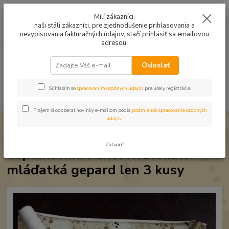
Mušelín v rôznych farbách a vzoroch na letné odevy, či pončá
Milí zákazníci,
naši stáli zákazníci, pre zjednodušenie prihlasovania a
0
ks
0949224331
za
0,00 EUR
nevypisovania fakturačných údajov, stačí prihlásiť sa emailovou
9:00 -14:30
adresou.
Menu
Odoslať
Súhlasím so
spracovaním osobných údajov
pre účely registrácie.
Hľadať
Prajem si odoberať novinky e-mailom podľa
podmienok spracovania osobných
údajov
.
Úvod
Úplet a teplákovina
Teplákovina Panel Roztomilé mláďatká
gepard len 3 kusy
Zatvoriť
Teplákovina Panel Roztomilé
mláďatká gepard len 3 kusy