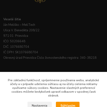
Veselé
šitie
Ján
Meliško
– MeliTech
Ulica V. Benedikta 208/22
971 01 Prievidza
IČO: 50206648
DIČ: 1076680704
IČ DPH: SK1076680704
Okresný úrad Prievidza Číslo živnostenského registra: 340-38218
Pre základnú funkčnosť, spríjemnenie používania webu, analytické
účely a v prípade udelenia súhlasu aj na účely cielenia reklamy
využívame súbory cookies. Nastavenie vlastných preferencií
cookies môžete kedykoľvek upraviť odkazom v spodnej časti
stránok.
Súhlasím
Nastavenia