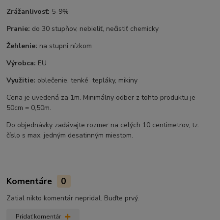
Zrážanlivosť:
5-9%
Pranie:
do 30 stupňov, nebieliť, nečistiť chemicky
Žehlenie:
na stupni nízkom
Výrobca:
EU
Využitie:
oblečenie, tenké tepláky, mikiny
Cena je uvedená za 1m. Minimálny odber z tohto produktu je
50cm = 0,50m.
Do objednávky zadávajte rozmer na celých 10 centimetrov, tz.
číslo s max. jedným desatinným miestom.
Komentáre
0
Zatial nikto komentár nepridal. Buďte prvý.
Pridať komentár