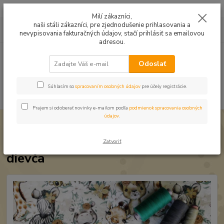
Mušelín v rôznych farbách a vzoroch na letné odevy, či pončá
Milí zákazníci,
naši stáli zákazníci, pre zjednodušenie prihlasovania a
0
ks
0949224331
za
0,00 EUR
nevypisovania fakturačných údajov, stačí prihlásiť sa emailovou
9:00 -14:30
adresou.
Menu
Odoslať
Súhlasím so
spracovaním osobných údajov
pre účely registrácie.
Hľadať
Prajem si odoberať novinky e-mailom podľa
podmienok spracovania osobných
údajov
.
Úvod
Úplet a teplákovina
Teplákovina Roztomilé mláďatká dievča
Teplákovina Roztomilé mláďatká
Zatvoriť
dievča