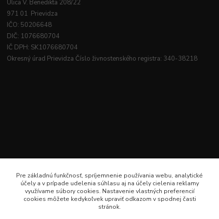
Ulica V. Benedikta 208/22
971 01 Prievidza
IČO: 50206648
DIČ: 1076680704
IČ DPH: SK1076680704
Okresný úrad Prievidza Číslo živnostenského registra: 340-38218
Pre základnú funkčnosť, spríjemnenie používania webu, analytické
účely a v prípade udelenia súhlasu aj na účely cielenia reklamy
využívame súbory cookies. Nastavenie vlastných preferencií
cookies môžete kedykoľvek upraviť odkazom v spodnej časti
stránok.